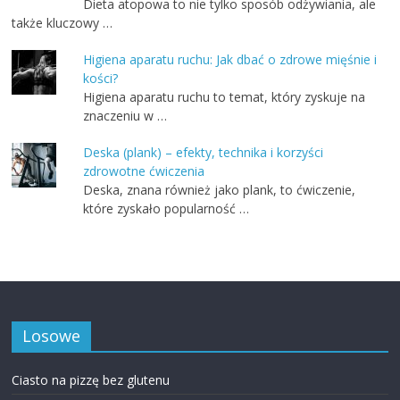
Dieta atopowa to nie tylko sposób odżywiania, ale
także kluczowy …
Higiena aparatu ruchu: Jak dbać o zdrowe mięśnie i
kości?
Higiena aparatu ruchu to temat, który zyskuje na
znaczeniu w …
Deska (plank) – efekty, technika i korzyści
zdrowotne ćwiczenia
Deska, znana również jako plank, to ćwiczenie,
które zyskało popularność …
Losowe
Ciasto na pizzę bez glutenu