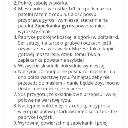
Pokrój cebulę w piórka.
Mięso pokrój w kostkę 1x1cm i podsmaż na
patelni razem z cebulą. Całość posyp
przyprawą gyros i wymieszaj starannie na
patelni.
Zapiekanka gyros
powinna mieć
wyrazisty smak.
Paprykę pokrój w kostkę, a ogórki w półtalarki.
Ser zetrzyj na tarce o grubych oczkach, jeśli
używasz sera w kawałku. Możesz także kupić
gotową mozzarellę, dzięki temu Twoja
zapiekanka powstanie szybciej.
Wszystkie składniki dokładnie wymieszaj.
Naczynie żaroodporne posmaruj masłem i na
dno połóż warstwę ryżu. Pamiętaj, żeby nie
przesadzić z masłem – danie będzie zbyt mocno
tłuste i niekoniecznie smaczne.
Sos przygotuj ze składników z przepisu i wylej
połowę na warstwę ryżu.
Następnie połóż mięso z cebulą, przyprósz
więcej niż połową starkowanego sera. Ułóż też
paprykę i ogórki.
Wyrównaj powierzchnię zapiekanki i polej