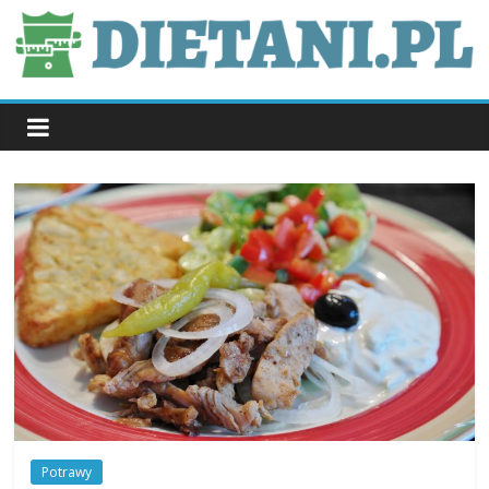
Skip
to
content
dietani.pl
Potrawy