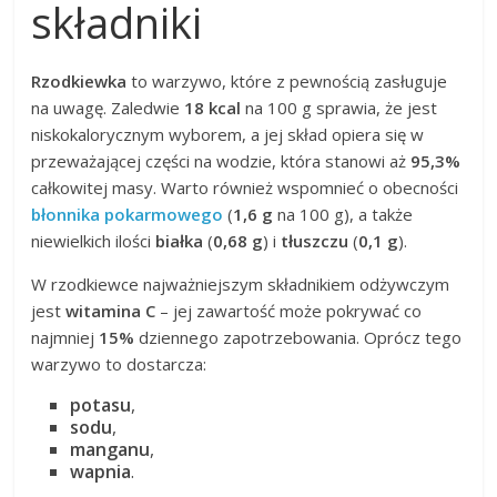
składniki
Rzodkiewka
to warzywo, które z pewnością zasługuje
na uwagę. Zaledwie
18 kcal
na 100 g sprawia, że jest
niskokalorycznym wyborem, a jej skład opiera się w
przeważającej części na wodzie, która stanowi aż
95,3%
całkowitej masy. Warto również wspomnieć o obecności
błonnika pokarmowego
(
1,6 g
na 100 g), a także
niewielkich ilości
białka
(
0,68 g
) i
tłuszczu
(
0,1 g
).
W rzodkiewce najważniejszym składnikiem odżywczym
jest
witamina C
– jej zawartość może pokrywać co
najmniej
15%
dziennego zapotrzebowania. Oprócz tego
warzywo to dostarcza:
potasu
,
sodu
,
manganu
,
wapnia
.