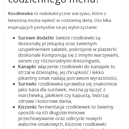
Rzodkiewka
to niskokaloryczne warzywo, które z
łatwością można wpleść w codzienną dietę. Oto kilka
inspirujących pomysłów na jej wykorzystanie:
Surowe dodatki
: świeże rzodkiewki są
doskonałą przekąską oraz świetnym
uzupełnieniem sałatek, pokrojone w plasterki
doskonale komponują się z innymi warzywami,
serem czy różnorodnymi dressingami,
Kanapki
: włączenie rzodkiewki do kanapek to
strzał w dziesiątkę, jej chrupkość i lekko
pikantny smak nadają potrawom wyrazistości,
Surówki
: rzodkiewka sprawdza się znakomicie
jako baza dla surówek, można ją łączyć z
marchewką, jabłkiem czy kapustą, tworząc
zdrowe i kolorowe dania,
Kiszonki
: fermentacja rzodkiewek to świetny
sposób na ich długoterminowe
przechowywanie oraz odkrycie nowych
walorów smakowych, kiszone rzodkiewki