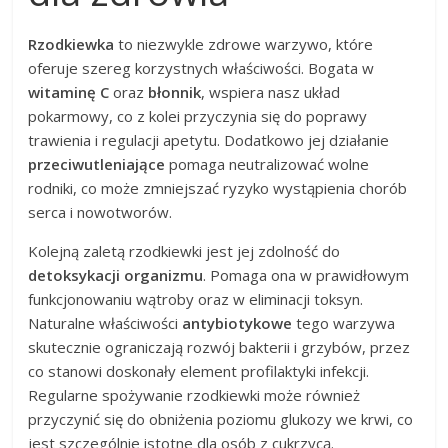
Rzodkiewka
to niezwykle zdrowe warzywo, które
oferuje szereg korzystnych właściwości. Bogata w
witaminę C
oraz
błonnik
, wspiera nasz układ
pokarmowy, co z kolei przyczynia się do poprawy
trawienia i regulacji apetytu. Dodatkowo jej działanie
przeciwutleniające
pomaga neutralizować wolne
rodniki, co może zmniejszać ryzyko wystąpienia chorób
serca i nowotworów.
Kolejną zaletą rzodkiewki jest jej zdolność do
detoksykacji organizmu
. Pomaga ona w prawidłowym
funkcjonowaniu wątroby oraz w eliminacji toksyn.
Naturalne właściwości
antybiotykowe
tego warzywa
skutecznie ograniczają rozwój bakterii i grzybów, przez
co stanowi doskonały element profilaktyki infekcji.
Regularne spożywanie rzodkiewki może również
przyczynić się do obniżenia poziomu glukozy we krwi, co
jest szczególnie istotne dla osób z cukrzycą.