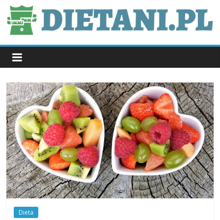
Skip
to
content
dietani.pl
Dieta