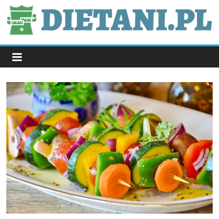
Skip
to
content
dietani.pl