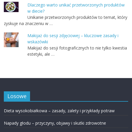
Dlaczego warto unikać przetworzonych produktów
w diecie?
Unikanie przetworzonych produktów to temat, który
zyskuje na znaczeniu w …
Makijaż do sesji zdjęciowej – kluczowe zasady i
wskazówki
Makijaż do sesji fotograficznych to nie tylko kwestia
estetyki, ale …
Losowe
Dieta wysokobiałkowa – zasady, zalety i przykłady potraw
Napady głodu – przyczyny, objawy i skutki zdrowotne