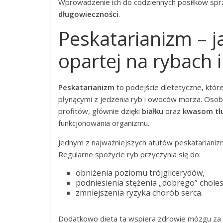
Wprowadzenie ich do codziennych posiłków sprz
długowieczności
.
Peskatarianizm – ja
opartej na rybach
Peskatarianizm
to podejście dietetyczne, któr
płynącymi z jedzenia ryb i owoców morza. Osob
profitów, głównie dzięki
białku
oraz
kwasom tł
funkcjonowania organizmu.
Jednym z najważniejszych atutów peskatarianiz
Regularne spożycie ryb przyczynia się do:
obniżenia poziomu trójglicerydów,
podniesienia stężenia „dobrego” chole
zmniejszenia ryzyka chorób serca.
Dodatkowo dieta ta wspiera zdrowie mózgu z