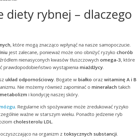
 diety rybnej – dlaczego
tnych
, które mogą znacząco wpłynąć na nasze samopoczucie.
dniu
jest zalecane, ponieważ może ono obniżyć ryzyko
chorób
ą źródłem nienasyconych kwasów tłuszczowych
omega-3
, które
ać prawdopodobieństwo wystąpienia
miażdżycy
.
asz
układ odpornościowy
. Bogate w
białko
oraz
witaminę A i B
rganizmu. Nie możemy również zapominać o
minerałach
takich
metabolizm
i kondycję naszej skóry.
 mózgu
. Regularne ich spożywanie może zredukować ryzyko
zczególnie ważne w starszym wieku. Ponadto jedzenie ryb
poziom
cholesterolu LDL
.
a oczyszczająco na organizm z
toksycznych substancji
.