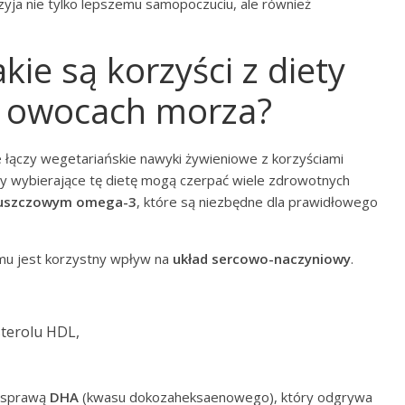
yja nie tylko lepszemu samopoczuciu, ale również
kie są korzyści z diety
 i owocach morza?
e łączy wegetariańskie nawyki żywieniowe z korzyściami
y wybierające tę dietę mogą czerpać wiele zdrowotnych
uszczowym omega-3
, które są niezbędne dla prawidłowego
mu jest korzystny wpływ na
układ sercowo-naczyniowy
.
sterolu HDL,
a sprawą
DHA
(kwasu dokozaheksaenowego), który odgrywa