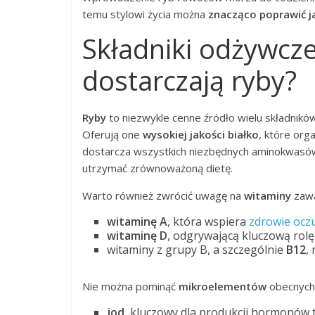
temu stylowi życia można
znacząco poprawić ja
Składniki odżywcze
dostarczają ryby?
Ryby
to niezwykle cenne źródło wielu składnik
Oferują one
wysokiej jakości białko
, które org
dostarcza wszystkich niezbędnych aminokwasów,
utrzymać zrównoważoną dietę.
Warto również zwrócić uwagę na
witaminy
zawa
witaminę A
, która wspiera
zdrowie ocz
witaminę D
, odgrywającą kluczową rolę
witaminy z grupy B, a szczególnie
B12
,
Nie można pominąć
mikroelementów
obecnych 
jod
, kluczowy dla produkcji hormonów t