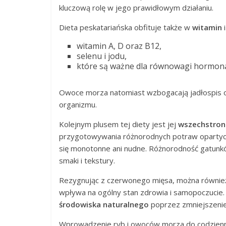
kluczową rolę w jego prawidłowym działaniu.
Dieta peskatariańska obfituje także w
witamin
witamin A, D oraz B12,
selenu i jodu,
które są ważne dla równowagi hormonaln
Owoce morza natomiast wzbogacają jadłospis
organizmu.
Kolejnym plusem tej diety jest jej
wszechstron
przygotowywania różnorodnych potraw opartych n
się monotonne ani nudne. Różnorodność gatunk
smaki i tekstury.
Rezygnując z czerwonego mięsa, można również
wpływa na ogólny stan zdrowia i samopoczucie
środowiska naturalnego
poprzez zmniejszenie
Wprowadzenie ryb i owoców morza do codziennej