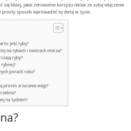
się bliżej, jakie zdrowotne korzyści niesie ze sobą włączenie
w prosty sposób wprowadzić tę dietę w życie.
arto jeść ryby?
artej na rybach i owocach morza?
rczają ryby?
e rybnej?
nych porach roku?
ją proces zrzucania wagi?
otrzebna?
nej na tydzień?
bna?