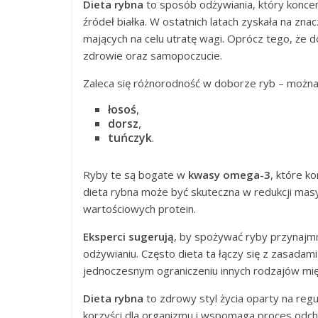
Dieta rybna
to sposób odżywiania, który konce
źródeł białka. W ostatnich latach zyskała na zna
mających na celu utratę wagi. Oprócz tego, że 
zdrowie oraz samopoczucie.
Zaleca się różnorodność w doborze ryb – można
łosoś
,
dorsz
,
tuńczyk
.
Ryby te są bogate w
kwasy omega-3
, które k
dieta rybna może być skuteczna w redukcji mas
wartościowych protein.
Eksperci sugerują
, by spożywać ryby przynajm
odżywianiu. Często dieta ta łączy się z zasadam
jednoczesnym ograniczeniu innych rodzajów mię
Dieta rybna
to zdrowy styl życia oparty na reg
korzyści dla organizmu i wspomaga proces odch