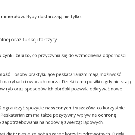
i
minerałów
. Ryby dostarczają nie tylko:
ej oraz funkcji tarczycy.
 o
cynk
i
żelazo
, co przyczynia się do wzmocnienia odporności
ność
– osoby praktykujące peskatarianizm mają możliwość
a rybach i owocach morza. Dzięki temu posiłki nigdy nie stają
ów ryb oraz sposobów ich obróbki pozwala odkrywać nowe
 ograniczyć spożycie
nasyconych tłuszczów
, co korzystnie
. Peskatarianizm ma także pozytywny wpływ na
ochronę
 zapotrzebowania na hodowlę zwierząt lądowych.
 diety niesie ze sobą szereg korzyści zdrowotnych. Dzięki