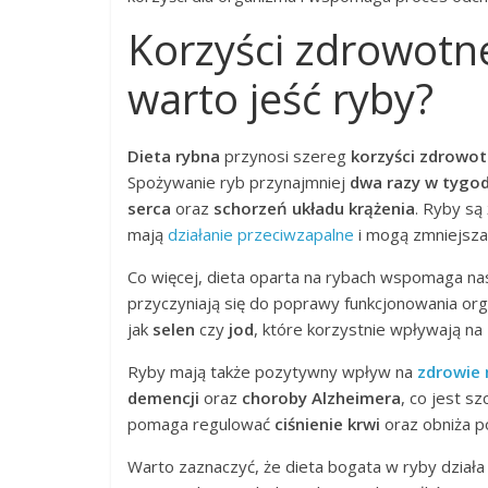
Korzyści zdrowotne
warto jeść ryby?
Dieta rybna
przynosi szereg
korzyści zdrowo
Spożywanie ryb przynajmniej
dwa razy w tygo
serca
oraz
schorzeń układu krążenia
. Ryby s
mają
działanie przeciwzapalne
i mogą zmniejsz
Co więcej, dieta oparta na rybach wspomaga n
przyczyniają się do poprawy funkcjonowania o
jak
selen
czy
jod
, które korzystnie wpływają na
Ryby mają także pozytywny wpływ na
zdrowie
demencji
oraz
choroby Alzheimera
, co jest s
pomaga regulować
ciśnienie krwi
oraz obniża 
Warto zaznaczyć, że dieta bogata w ryby dział