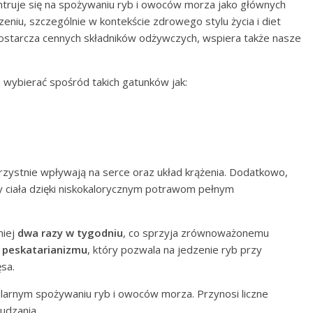
ntruje się na spożywaniu ryb i owoców morza jako głównych
czeniu, szczególnie w kontekście zdrowego stylu życia i diet
dostarcza cennych składników odżywczych, wspiera także nasze
 wybierać spośród takich gatunków jak:
orzystnie wpływają na serce oraz układ krążenia. Dodatkowo,
y ciała dzięki niskokalorycznym potrawom pełnym
niej
dwa razy w tygodniu
, co sprzyja zrównoważonemu
i
peskatarianizmu
, który pozwala na jedzenie ryb przy
sa.
ularnym spożywaniu ryb i owoców morza. Przynosi liczne
udzania.