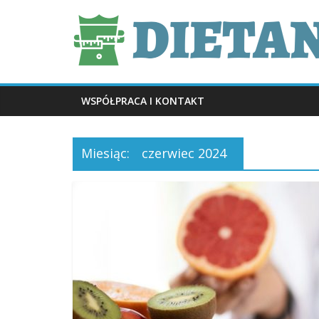
Skip
dietani.pl
to
content
WSPÓŁPRACA I KONTAKT
Miesiąc:
czerwiec 2024