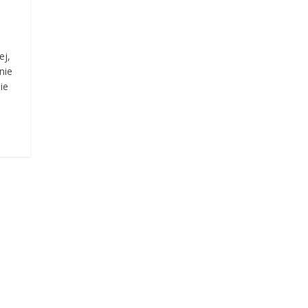
ej,
nie
ie