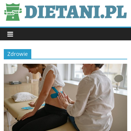
Skip
to
content
dietani.pl
Zdrowie