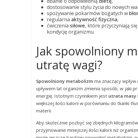
dbanie o odpowiednią
dietę
,
dostosowanie stylu życia do nowych 
spożywanie pokarmów bogatych w
bło
regularna
aktywność fizyczna
,
ćwiczenia
siłowe
, które przyczyniają s
kondycję organizmu.
Jak spowolniony m
utratę wagi?
Spowolniony metabolizm
ma znaczący wpływ n
upływem lat organizm zmienia sposób, w jaki p
energię. Istotnym czynnikiem jest
utrata masy 
większej ilości kalorii w porównaniu do tkanki 
materii.
Aby skutecznie pozbyć się zbędnych kilogramów,
przyjmowanie mniejszej ilości kalorii niż organi
może jeszcze bardziej spowolnić metabolizm, po