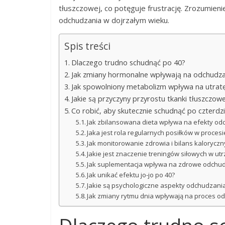
tłuszczowej, co potęguje frustrację. Zrozumie
odchudzania w dojrzałym wieku.
Spis treści
Dlaczego trudno schudnąć po 40?
Jak zmiany hormonalne wpływają na odchudza
Jak spowolniony metabolizm wpływa na utrat
Jakie są przyczyny przyrostu tkanki tłuszczow
Co robić, aby skutecznie schudnąć po czterdz
Jak zbilansowana dieta wpływa na efekty o
Jaka jest rola regularnych posiłków w proce
Jak monitorowanie zdrowia i bilans kalorycz
Jakie jest znaczenie treningów siłowych w u
Jak suplementacja wpływa na zdrowe odchud
Jak unikać efektu jo-jo po 40?
Jakie są psychologiczne aspekty odchudzani
Jak zmiany rytmu dnia wpływają na proces o