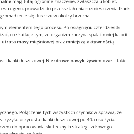
nalne
mają tutaj ogromne znaczenie, zwłaszcza u kobiet.
 estrogenu, prowadzi do przekształcenia rozmieszczenia tkanki
gromadzenie się tłuszczu w okolicy brzucha.
tnym elementem tego procesu. Po osiągnięciu czterdziestki
ać, co skutkuje tym, że organizm zaczyna spalać mniej kalorii
z
utrata masy mięśniowej
oraz
mniejszą aktywnością
st tkanki tłuszczowej.
Niezdrowe nawyki żywieniowe
– takie
cznego. Połączenie tych wszystkich czynników sprawia, że
 ryzyko przyrostu tkanki tłuszczowej po 40. roku życia.
czem do opracowania skutecznych strategii zdrowego
tym okresie ich życia.