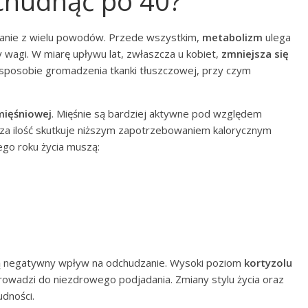
chudnąć po 40?
nie z wielu powodów. Przede wszystkim,
metabolizm
ulega
y wagi. W miarę upływu lat, zwłaszcza u kobiet,
zmniejsza się
 sposobie gromadzenia tkanki tłuszczowej, przy czym
mięśniowej
. Mięśnie są bardziej aktywne pod względem
sza ilość skutkuje niższym zapotrzebowaniem kalorycznym
go roku życia muszą:
 negatywny wpływ na odchudzanie. Wysoki poziom
kortyzolu
prowadzi do niezdrowego podjadania. Zmiany stylu życia oraz
udności.