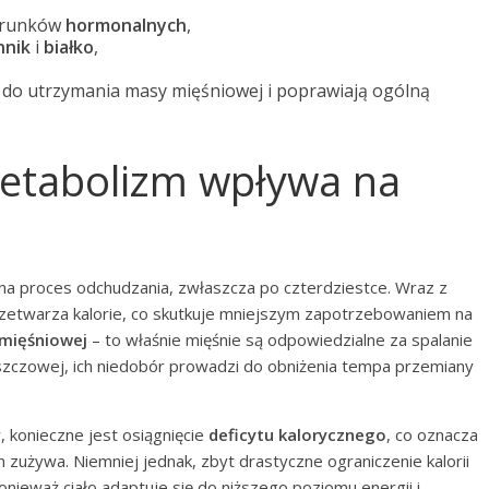
warunków
hormonalnych
,
nnik
i
białko
,
ię do utrzymania masy mięśniowej i poprawiają ogólną
etabolizm wpływa na
a proces odchudzania, zwłaszcza po czterdziestce. Wraz z
rzetwarza kalorie, co skutkuje mniejszym zapotrzebowaniem na
mięśniowej
– to właśnie mięśnie są odpowiedzialne za spalanie
tłuszczowej, ich niedobór prowadzi do obniżenia tempa przemiany
 konieczne jest osiągnięcie
deficytu kalorycznego
, co oznacza
zm zużywa. Niemniej jednak, zbyt drastyczne ograniczenie kalorii
nieważ ciało adaptuje się do niższego poziomu energii i