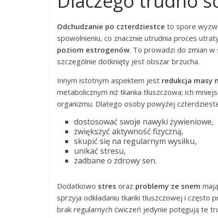
Dlaczego trudno s
Odchudzanie po czterdziestce
to spore wyzwa
spowolnieniu, co znacznie utrudnia proces utrat
poziom estrogenów
. To prowadzi do zmian w
szczególnie dotknięty jest obszar brzucha.
Innym istotnym aspektem jest
redukcja masy 
metabolicznym niż tkanka tłuszczowa; ich mniej
organizmu. Dlatego osoby powyżej czterdzieste
dostosować swoje nawyki żywieniowe,
zwiększyć aktywność fizyczną,
skupić się na regularnym wysiłku,
unikać stresu,
zadbane o zdrowy sen.
Dodatkowo
stres
oraz
problemy ze snem
mają
sprzyja odkładaniu tkanki tłuszczowej i często 
brak regularnych ćwiczeń jedynie potęgują te tr