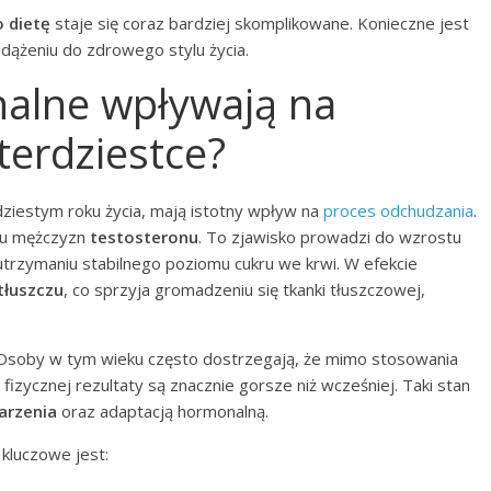
o dietę
staje się coraz bardziej skomplikowane. Konieczne jest
ążeniu do zdrowego stylu życia.
alne wpływają na
terdziestce?
dziestym roku życia, mają istotny wpływ na
proces odchudzania
.
 u mężczyzn
testosteronu
. To zjawisko prowadzi do wzrostu
 utrzymaniu stabilnego poziomu cukru we krwi. W efekcie
tłuszczu
, co sprzyja gromadzeniu się tkanki tłuszczowej,
 Osoby w tym wieku często dostrzegają, że mimo stosowania
fizycznej rezultaty są znacznie gorsze niż wcześniej. Taki stan
arzenia
oraz adaptacją hormonalną.
 kluczowe jest: