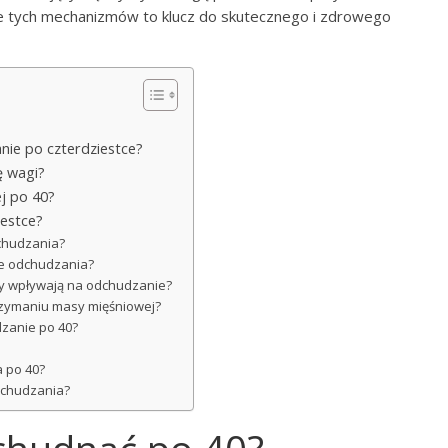
nie tych mechanizmów to klucz do skutecznego i zdrowego
nie po czterdziestce?
ę wagi?
ej po 40?
iestce?
dchudzania?
sie odchudzania?
ny wpływają na odchudzanie?
trzymaniu masy mięśniowej?
zanie po 40?
a po 40?
dchudzania?