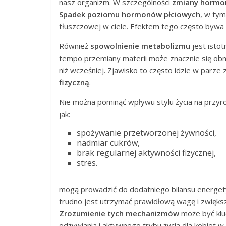
nasz organizm. W szczególności
zmiany hormo
Spadek poziomu hormonów płciowych
, w tym
tłuszczowej w ciele. Efektem tego często bywa 
Również
spowolnienie metabolizmu
jest isto
tempo przemiany materii może znacznie się obniż
niż wcześniej. Zjawisko to często idzie w parze 
fizyczną
.
Nie można pominąć wpływu stylu życia na przyro
jak:
spożywanie przetworzonej żywności,
nadmiar cukrów,
brak regularnej aktywności fizycznej,
stres.
mogą prowadzić do dodatniego bilansu energety
trudno jest utrzymać prawidłową wagę i zwiększa
Zrozumienie tych mechanizmów
może być klu
odżywiania i aktywnego trybu życia dla kobiet w 