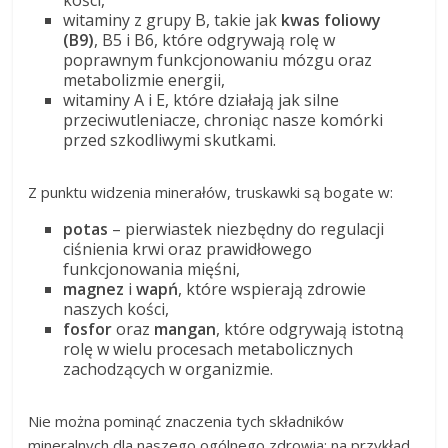
kości,
witaminy z grupy B, takie jak
kwas foliowy
(B9)
, B5 i B6, które odgrywają rolę w
poprawnym funkcjonowaniu mózgu oraz
metabolizmie energii,
witaminy A i E, które działają jak silne
przeciwutleniacze, chroniąc nasze komórki
przed szkodliwymi skutkami.
Z punktu widzenia minerałów, truskawki są bogate w:
potas
– pierwiastek niezbędny do regulacji
ciśnienia krwi oraz prawidłowego
funkcjonowania mięśni,
magnez
i
wapń
, które wspierają zdrowie
naszych kości,
fosfor
oraz
mangan
, które odgrywają istotną
rolę w wielu procesach metabolicznych
zachodzących w organizmie.
Nie można pominąć znaczenia tych składników
mineralnych dla naszego ogólnego zdrowia; na przykład