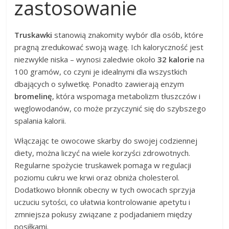
zastosowanie
Truskawki
stanowią znakomity wybór dla osób, które
pragną zredukować swoją wagę. Ich kaloryczność jest
niezwykle niska – wynosi zaledwie około
32 kalorie
na
100 gramów, co czyni je idealnymi dla wszystkich
dbających o sylwetkę. Ponadto zawierają enzym
bromelinę
, która wspomaga metabolizm tłuszczów i
węglowodanów, co może przyczynić się do szybszego
spalania kalorii.
Włączając te owocowe skarby do swojej codziennej
diety, można liczyć na wiele korzyści zdrowotnych.
Regularne spożycie truskawek pomaga w regulacji
poziomu cukru we krwi oraz obniża cholesterol.
Dodatkowo błonnik obecny w tych owocach sprzyja
uczuciu sytości, co ułatwia kontrolowanie apetytu i
zmniejsza pokusy związane z podjadaniem między
posiłkami.