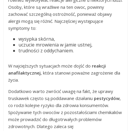
również wywoływać reakcje alergiczne u niektórych ludzi.
Osoby, które są wrażliwe na ten owoc, powinny
zachować szczególną ostrożność, ponieważ objawy
alergii mogą się różnić. Najczęściej występujące
symptomy to:
wysypka skórna,
uczucie mrowienia w jamie ustnej,
trudności z oddychaniem.
W najcięższych sytuacjach może dojść do
reakcji
anafilaktycznej
, która stanowi poważne zagrożenie dla
życia.
Dodatkowo warto zwrócić uwagę na fakt, że uprawy
truskawek często są poddawane działaniu
pestycydów
,
co rodzi kolejne ryzyko dla zdrowia konsumentów.
Spożywanie tych owoców z pozostałościami chemikaliów
może prowadzić do długotrwałych problemów
zdrowotnych. Dlatego zaleca się: