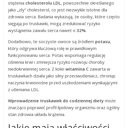
stężenia
cholesterolu LDL
, powszechnie określanego
jako „zły” cholesterol, co jest niezwykle istotne dla
zdrowia serca. Badania wykazują, że osoby, które często
sięgają po truskawki, mogą zredukować ryzyko
wystąpienia zawału serca nawet o
32%
.
Dodatkowo, te soczyste owoce są źródłem
potasu
,
który odgrywa kluczową rolę w prawidłowym
funkcjonowaniu serca. Potas wspomaga regulację
ciśnienia krwi i zmniejsza ryzyko rozwoju choroby
niedokrwiennej serca. Z kolei
witamina C
zawarta w
truskawkach działa jako silny przeciwutleniacz, chroniąc
naczynia krwionośne przed uszkodzeniami wynikającymi
z utleniania LDL.
Wprowadzenie truskawek do codziennej diety
może
znacząco poprawić profil lipidowy organizmu oraz ogólny
stan zdrowia układu krążenia.
Jakie mają właściwości