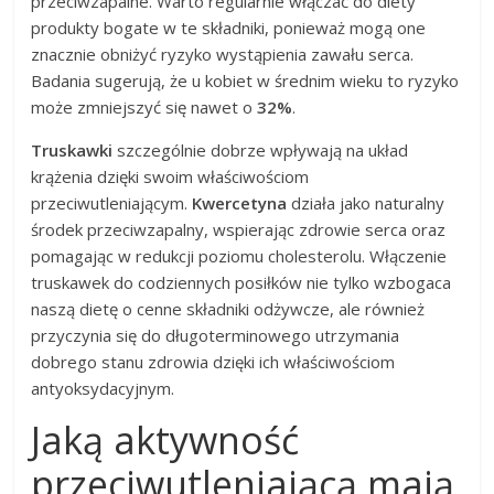
przeciwzapalne. Warto regularnie włączać do diety
produkty bogate w te składniki, ponieważ mogą one
znacznie obniżyć ryzyko wystąpienia zawału serca.
Badania sugerują, że u kobiet w średnim wieku to ryzyko
może zmniejszyć się nawet o
32%
.
Truskawki
szczególnie dobrze wpływają na układ
krążenia dzięki swoim właściwościom
przeciwutleniającym.
Kwercetyna
działa jako naturalny
środek przeciwzapalny, wspierając zdrowie serca oraz
pomagając w redukcji poziomu cholesterolu. Włączenie
truskawek do codziennych posiłków nie tylko wzbogaca
naszą dietę o cenne składniki odżywcze, ale również
przyczynia się do długoterminowego utrzymania
dobrego stanu zdrowia dzięki ich właściwościom
antyoksydacyjnym.
Jaką aktywność
przeciwutleniającą mają