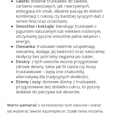
Sałatki
: dodanie truskawek do sałatek,
zarówno owocowych, jak i warzywnych,
wzbogaca ich smak, idealnie pasują do lekkich
kombinacji z rukolą czy bardziej sycących dań z
serem feta oraz orzechami,
Smoothie i koktajle
: blendując truskawki z
jogurtem naturalnym lub mlekiem roślinnym,
otrzymamy pyszne smoothie pełne witamin i
energii,
Owsianka
: truskawki świetnie uzupełniają
owsiankę, dodając jej świeżości oraz naturalnej
słodyczy bez potrzeby sięgania po cukier,
Desery
: z tych owoców można przygotować
zdrowe desery, takie jak fit ciasta czy musy
truskawkowe – będą one znakomitą
alternatywą dla tradycyjnych słodkości,
Dżemy i sosy
: domowe dżemy z truskawek,
przygotowane bez dodatku cukru, to pyszny
dodatek do pieczywa lub deserów.
Warto pamiętać
o sezonowości tych owoców i starać
się wybierać świeże egzemplarze. Dzięki temu możemy