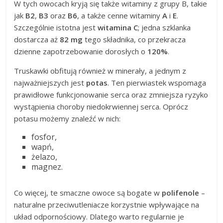
W tych owocach kryją się także witaminy z grupy B, takie
jak
B2
,
B3
oraz
B6
, a także cenne witaminy
A
i
E
.
Szczególnie istotna jest
witamina C
; jedna szklanka
dostarcza aż
82 mg
tego składnika, co przekracza
dzienne zapotrzebowanie dorosłych o
120%
.
Truskawki obfitują również w minerały, a jednym z
najważniejszych jest
potas
. Ten pierwiastek wspomaga
prawidłowe funkcjonowanie serca oraz zmniejsza ryzyko
wystąpienia choroby niedokrwiennej serca. Oprócz
potasu możemy znaleźć w nich:
fosfor,
wapń,
żelazo,
magnez.
Co więcej, te smaczne owoce są bogate w
polifenole
–
naturalne przeciwutleniacze korzystnie wpływające na
układ odpornościowy. Dlatego warto regularnie je