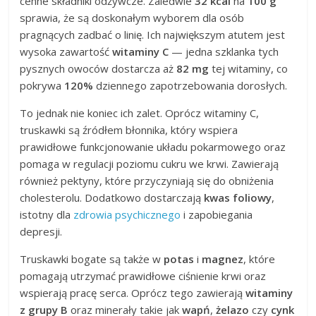
cenne składniki odżywcze. Zaledwie
32 kcal
na
100 g
sprawia, że są doskonałym wyborem dla osób
pragnących zadbać o linię. Ich największym atutem jest
wysoka zawartość
witaminy C
— jedna szklanka tych
pysznych owoców dostarcza aż
82 mg
tej witaminy, co
pokrywa
120%
dziennego zapotrzebowania dorosłych.
To jednak nie koniec ich zalet. Oprócz witaminy C,
truskawki są źródłem błonnika, który wspiera
prawidłowe funkcjonowanie układu pokarmowego oraz
pomaga w regulacji poziomu cukru we krwi. Zawierają
również pektyny, które przyczyniają się do obniżenia
cholesterolu. Dodatkowo dostarczają
kwas foliowy
,
istotny dla
zdrowia psychicznego
i zapobiegania
depresji.
Truskawki bogate są także w
potas
i
magnez
, które
pomagają utrzymać prawidłowe ciśnienie krwi oraz
wspierają pracę serca. Oprócz tego zawierają
witaminy
z grupy B
oraz minerały takie jak
wapń
,
żelazo
czy
cynk