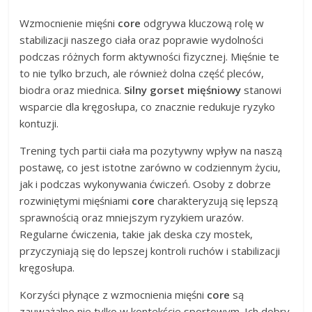
Wzmocnienie mięśni
core
odgrywa kluczową rolę w
stabilizacji naszego ciała oraz poprawie wydolności
podczas różnych form aktywności fizycznej. Mięśnie te
to nie tylko brzuch, ale również dolna część pleców,
biodra oraz miednica.
Silny gorset mięśniowy
stanowi
wsparcie dla kręgosłupa, co znacznie redukuje ryzyko
kontuzji.
Trening tych partii ciała ma pozytywny wpływ na naszą
postawę, co jest istotne zarówno w codziennym życiu,
jak i podczas wykonywania ćwiczeń. Osoby z dobrze
rozwiniętymi mięśniami
core
charakteryzują się lepszą
sprawnością oraz mniejszym ryzykiem urazów.
Regularne ćwiczenia, takie jak deska czy mostek,
przyczyniają się do lepszej kontroli ruchów i stabilizacji
kręgosłupa.
Korzyści płynące z wzmocnienia mięśni
core
są
zauważalne nie tylko w kontekście sportowym. Ich dobry