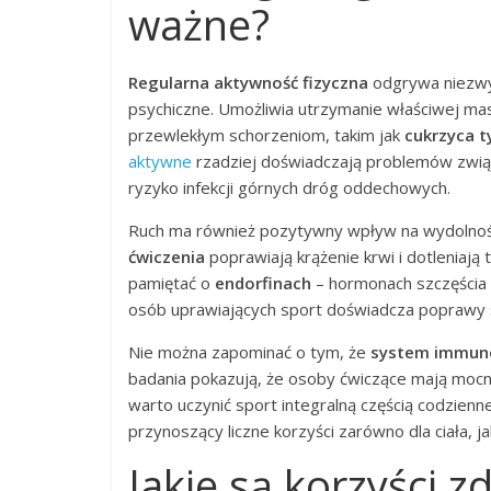
ważne?
Regularna aktywność fizyczna
odgrywa niezwyk
psychiczne. Umożliwia utrzymanie właściwej masy
przewlekłym schorzeniom, takim jak
cukrzyca t
aktywne
rzadziej doświadczają problemów zwią
ryzyko infekcji górnych dróg oddechowych.
Ruch ma również pozytywny wpływ na wydolność 
ćwiczenia
poprawiają krążenie krwi i dotleniają 
pamiętać o
endorfinach
– hormonach szczęścia 
osób uprawiających sport doświadcza poprawy s
Nie można zapominać o tym, że
system immun
badania pokazują, że osoby ćwiczące mają mocnie
warto uczynić sport integralną częścią codzienn
przynoszący liczne korzyści zarówno dla ciała, ja
Jakie są korzyści 