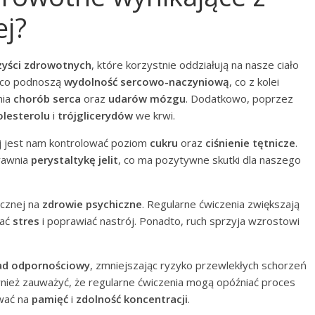
ej?
zyści zdrowotnych
, które korzystnie oddziałują na nasze ciało
ząco podnoszą
wydolność sercowo-naczyniową
, co z kolei
nia
chorób serca
oraz
udarów mózgu
. Dodatkowo, poprzez
olesterolu
i
trójglicerydów
we krwi.
j jest nam kontrolować poziom
cukru
oraz
ciśnienie tętnicze
.
rawnia
perystaltykę jelit
, co ma pozytywne skutki dla naszego
ycznej na
zdrowie psychiczne
. Regularne ćwiczenia zwiększają
wać
stres
i poprawiać nastrój. Ponadto, ruch sprzyja wzrostowi
ad odpornościowy
, zmniejszając ryzyko przewlekłych schorzeń
nież zauważyć, że regularne ćwiczenia mogą opóźniać proces
wać na
pamięć
i
zdolność koncentracji
.