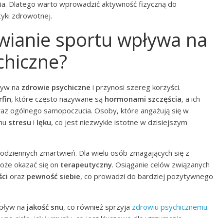
nia. Dlatego warto wprowadzić aktywność fizyczną do
tyki zdrowotnej.
awianie sportu wpływa na
chiczne?
ływ na
zdrowie psychiczne
i przynosi szereg korzyści.
fin
, które często nazywane są
hormonami szczęścia
, a ich
raz ogólnego samopoczucia. Osoby, które angażują się w
omu
stresu
i
lęku
, co jest niezwykle istotne w dzisiejszym
codziennych zmartwień. Dla wielu osób zmagających się z
oże okazać się on
terapeutyczny
. Osiąganie celów związanych
ści
oraz
pewność siebie
, co prowadzi do bardziej pozytywnego
wpływ na
jakość snu
, co również sprzyja
zdrowiu psychicznemu
.