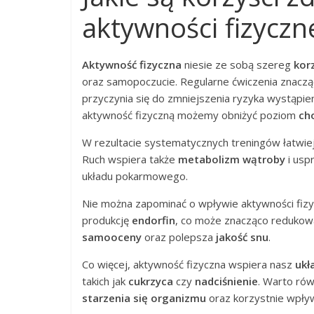
aktywności fizyczn
Aktywność fizyczna
niesie ze sobą szereg
kor
oraz samopoczucie. Regularne ćwiczenia znac
przyczynia się do zmniejszenia ryzyka wystąpie
aktywność fizyczną możemy obniżyć poziom
ch
W rezultacie systematycznych treningów łatwie
Ruch wspiera także
metabolizm wątroby
i usp
układu pokarmowego.
Nie można zapominać o wpływie aktywności fiz
produkcję
endorfin
, co może znacząco reduko
samooceny
oraz polepsza
jakość snu
.
Co więcej, aktywność fizyczna wspiera nasz
ukł
takich jak
cukrzyca
czy
nadciśnienie
. Warto rów
starzenia się organizmu
oraz korzystnie wpły