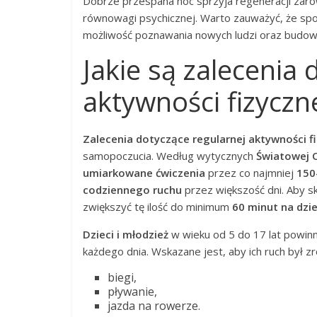
Dobrze przespana noc sprzyja regeneracji zarówn
równowagi psychicznej. Warto zauważyć, że sp
możliwość poznawania nowych ludzi oraz budowan
Jakie są zalecenia 
aktywności fizyczn
Zalecenia dotyczące regularnej aktywności f
samopoczucia. Według wytycznych
Światowej O
umiarkowane ćwiczenia
przez co najmniej
150
codziennego ruchu
przez większość dni. Aby s
zwiększyć tę ilość do minimum
60 minut na dzi
Dzieci i młodzież
w wieku od 5 do 17 lat powin
każdego dnia. Wskazane jest, aby ich ruch był 
biegi,
pływanie,
jazda na rowerze.