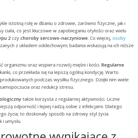
le istotną rolę w dbaniu o zdrowie, zarówno fizyczne, jak i
 ciała, co jest kluczowe w zapobieganiu otyłości oraz wielu
ypu 2
czy
choroby sercowo-naczyniowe
. Co więcej,
osoby
zanych z układem oddechowym; badania wskazują na ich niższe
organizmu oraz wspiera rozwój mięśni i kości.
Regularne
tkanki, co przekłada się na lepszą ogólną kondycję. Warto
produkowanych podczas wysiłku fizycznego. Dzięki nim wiele
amopoczucia oraz redukcji stresu.
ologiczny
także korzysta z regularnej aktywności. Liczne
jszą odporność i lepiej radzą sobie z infekcjami. Dlatego
ego życia; to doskonały sposób na zdrowy styl życia
k i umysłu.
zdrowotne wynikające z