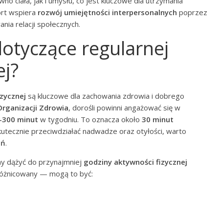
o ciała, jak i umysłu, co jest kluczowe dla utrzymania
ort wspiera
rozwój umiejętności interpersonalnych
poprzez
ia relacji społecznych.
dotyczące regularnej
ej?
izycznej
są kluczowe dla zachowania zdrowia i dobrego
rganizacji Zdrowia
, dorośli powinni angażować się w
-300 minut
w tygodniu. To oznacza około
30 minut
kutecznie przeciwdziałać nadwadze oraz otyłości, warto
eń
.
ny dążyć do przynajmniej
godziny aktywności fizycznej
zróżnicowany — mogą to być: