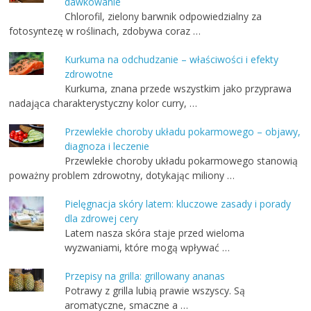
dawkowanie
Chlorofil, zielony barwnik odpowiedzialny za
fotosyntezę w roślinach, zdobywa coraz …
Kurkuma na odchudzanie – właściwości i efekty
zdrowotne
Kurkuma, znana przede wszystkim jako przyprawa
nadająca charakterystyczny kolor curry, …
Przewlekłe choroby układu pokarmowego – objawy,
diagnoza i leczenie
Przewlekłe choroby układu pokarmowego stanowią
poważny problem zdrowotny, dotykając miliony …
Pielęgnacja skóry latem: kluczowe zasady i porady
dla zdrowej cery
Latem nasza skóra staje przed wieloma
wyzwaniami, które mogą wpływać …
Przepisy na grilla: grillowany ananas
Potrawy z grilla lubią prawie wszyscy. Są
aromatyczne, smaczne a …