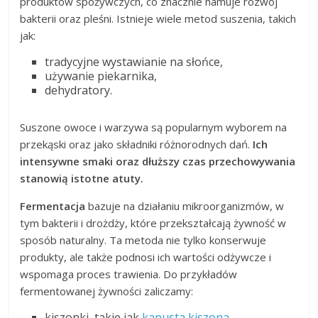
produktów spożywczych, co znacznie hamuje rozwój
bakterii oraz pleśni. Istnieje wiele metod suszenia, takich
jak:
tradycyjne wystawianie na słońce,
używanie piekarnika,
dehydratory.
Suszone owoce i warzywa są popularnym wyborem na
przekąski oraz jako składniki różnorodnych dań.
Ich
intensywne smaki oraz dłuższy czas przechowywania
stanowią istotne atuty.
Fermentacja
bazuje na działaniu mikroorganizmów, w
tym bakterii i drożdży, które przekształcają żywność w
sposób naturalny. Ta metoda nie tylko konserwuje
produkty, ale także podnosi ich wartości odżywcze i
wspomaga proces trawienia. Do przykładów
fermentowanej żywności zaliczamy:
kiszonki, takie jak
kapusta kiszona
,