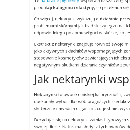
Te
naturalne pigmenty
wspierają naszą cerę, spo
produkcji
kolagenu
i
elastyny
, co przekłada się
Co więcej, nektarynki wykazują
d działanie prz
problemami skórnymi jak trądzik czy egzema. Ich
odpowiedniego poziomu wilgoci w skórze, co je
Ekstrakt z nektarynki znajduje również swoje m
jako aktywnych składników wspomagających zdr
stosowanie kosmetyków zawierających ich ekstr
negatywnymi skutkami działania czynników zewn
Jak nektarynki wsp
Nektarynki
to owoce o niskiej kaloryczności, za
doskonały wybór dla osób pragnących zredukow
skutecznie nawadnia organizm, co jest niezwykle 
Decydując się na nektarynki zamiast typowych sł
swojej diecie. Naturalna słodycz tych owoców do