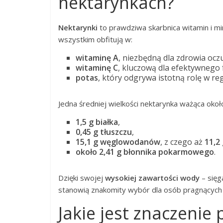
nektarynkach?
Nektarynki
to prawdziwa skarbnica witamin i m
wszystkim obfitują w:
witaminę A
, niezbędną dla zdrowia ocz
witaminę C
, kluczową dla efektywneg
potas
, który odgrywa istotną rolę w regu
Jedna średniej wielkości nektarynka ważąca okoł
1,5 g białka
,
0,45 g tłuszczu
,
15,1 g węglowodanów
, z czego aż
11,2
około 2,41 g błonnika pokarmowego
.
Dzięki swojej
wysokiej zawartości wody
– sięg
stanowią znakomity wybór dla osób pragnących 
Jakie jest znaczenie 