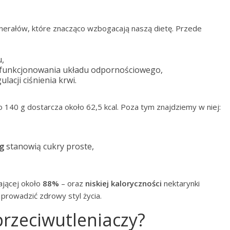
inerałów, które znacząco wzbogacają naszą dietę. Przede
u,
o funkcjonowania układu odpornościowego,
lacji ciśnienia krwi.
o 140 g dostarcza około 62,5 kcal. Poza tym znajdziemy w niej:
 g
stanowią cukry proste,
ającej około
88%
– oraz
niskiej kaloryczności
nektarynki
prowadzić zdrowy styl życia.
przeciwutleniaczy?