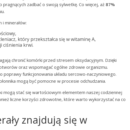
b pragnących zadbać o swoją sylwetkę. Co więcej, aż
87%
iu.
 i minerałów:
ściowy,
leniacz, który przekształca się w witaminę A,
 ciśnienia krwi.
gają chronić komórki przed stresem oksydacyjnym. Dzięki
wotworów oraz wspomagać ogólne zdrowie organizmu.
 do poprawy funkcjonowania układu sercowo-naczyniowego.
ści błonnika mogą być pomocne w procesie odchudzania.
nki mogą stać się wartościowym elementem naszej codziennej
ównież liczne korzyści zdrowotne, które warto wykorzystać na co
erały znajdują się w