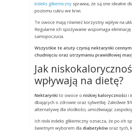
indeks glikemiczny
sprawia, że są one idealne d
poziomu cukru we krwi.
Te owoce mają również korzystny wpływ na uk
Regularne ich spożywanie wspomaga eliminację 
samopoczucia.
Wszystkie te atuty czynią nektarynki cenny
chudnięciu oraz utrzymaniu prawidłowej masy
Jak niskokalorycznoś
wpływają na dietę?
Nektarynki
to owoce o
niskiej kaloryczności
i
dbających o zdrowie oraz sylwetkę. Zaledwie
51
alternatywę dla słodkości, umożliwiając zaspokoj
Ich niski indeks glikemiczny oznacza, że po ich 
świetnym wyborem dla
diabetyków
oraz tych, 