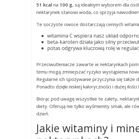
51 kcal
na
100 g
, są idealnym wyborem dla osó
nektarynek stanowi woda, co sprzyja nawodnien
Te soczyste owoce dostarczają cennych witamin
witamina C wspiera nasz układ odporno
beta-karoten działa jako silny przeciwut
potas odgrywa kluczową rolę w regulacji
Przeciwutleniacze zawarte w nektarynkach poma
temu mogą zmniejszać ryzyko wystąpienia no
Regularne ich spożywanie przyczynia się także
Ponadto dzięki niskiej kaloryczności i dużej ilo
Biorąc pod uwagę wszystkie te zalety, nektary
diety. Oferują nie tylko wyśmienity smak, ale r
dzień.
Jakie witaminy i min