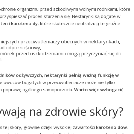
chronie organizmu przed szkodliwymi wolnymi rodnikami, które
przyspieszać proces starzenia się. Nektarynki są bogate w
oten
i
karotenoidy
, które skutecznie neutralizują te groźne
niejszych przeciwutleniaczy obecnych w nektarynkach,
ład odpornościowy,
mórek przed uszkodzeniami i mogą przyczyniać się do
.
adników odżywczych, nektarynki pełnią ważną funkcję w
 owoców bogatych w przeciwutleniacze może nie tylko
 na poprawę ogólnego samopoczucia.
Warto więc wzbogacić
ywają na zdrowie skóry?
ej skóry, głównie dzięki wysokiej zawartości
karotenoidów
.