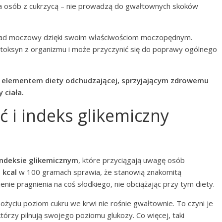
la osób z cukrzycą – nie prowadzą do gwałtownych skoków
ład moczowy dzięki swoim właściwościom moczopędnym.
toksyn z organizmu i może przyczynić się do poprawy ogólnego
m elementem diety odchudzającej, sprzyjającym zdrowemu
 ciała.
ć i indeks glikemiczny
indeksie glikemicznym
, które przyciągają uwagę osób
 kcal
w 100 gramach sprawia, że stanowią znakomitą
enie pragnienia na coś słodkiego, nie obciążając przy tym diety.
spożyciu poziom cukru we krwi nie rośnie gwałtownie. To czyni je
którzy pilnują swojego poziomu glukozy. Co więcej, taki