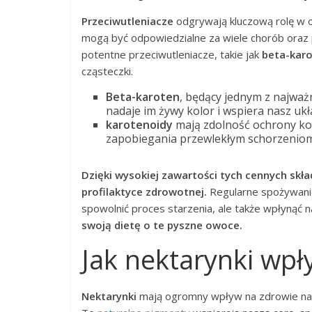
Przeciwutleniacze
odgrywają kluczową rolę w o
mogą być odpowiedzialne za wiele chorób oraz 
potentne przeciwutleniacze, takie jak
beta-kar
cząsteczki.
Beta-karoten
, będący jednym z najważ
nadaje im żywy kolor i wspiera nasz uk
karotenoidy
mają zdolność ochrony ko
zapobiegania przewlekłym schorzeniom
Dzięki wysokiej zawartości tych cennych skł
profilaktyce zdrowotnej.
Regularne spożywanie
spowolnić proces starzenia, ale także wpłynąć
swoją dietę o te pyszne owoce.
Jak nektarynki wpł
Nektarynki
mają ogromny wpływ na zdrowie nasz