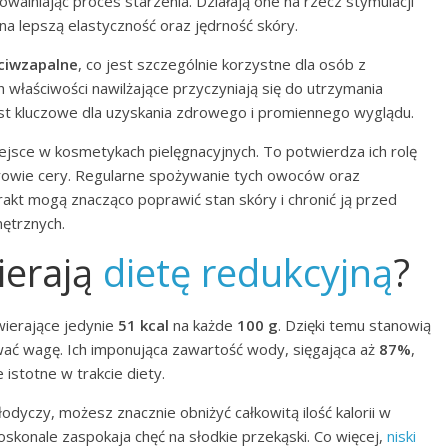
walniając proces starzenia. Działają one na rzecz stymulacji
 na lepszą elastyczność oraz jędrność skóry.
eciwzapalne
, co jest szczególnie korzystne dla osób z
 właściwości nawilżające przyczyniają się do utrzymania
st kluczowe dla uzyskania zdrowego i promiennego wyglądu.
iejsce w kosmetykach pielęgnacyjnych. To potwierdza ich rolę
owie cery. Regularne spożywanie tych owoców oraz
akt mogą znacząco poprawić stan skóry i chronić ją przed
ętrznych.
ierają
dietę redukcyjną
?
wierające jedynie
51 kcal
na każde
100 g
. Dzięki temu stanowią
ać wagę. Ich imponująca zawartość wody, sięgająca aż
87%
,
istotne w trakcie diety.
odyczy, możesz znacznie obniżyć całkowitą ilość kalorii w
skonale zaspokaja chęć na słodkie przekąski. Co więcej,
niski