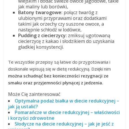
wiejskim i dodać świeże owoce jagodowe, takie
jak maliny lub borówki,
Batony twarogowe:
połącz twaróg z
ulubionymi przyprawami oraz dodatkami
takimi jak orzechy czy suszone owoce, a
następnie schłodź w lodówce,
Pudding z ciecierzycy:
zmiksuj ugotowaną
ciecierzycę z kakao i słodzikiem do uzyskania
gładkiej konsystencji.
Te wszystkie przepisy są łatwe do przygotowania i
doskonale wpisują się w dietę redukcyjną. Dzięki nim
można schudnąć bez konieczności rezygnacji ze
smaku oraz przyjemności płynącej z jedzenia.
Może Cię zainteresować
Optymalna podaż białka w diecie redukcyjnej –
jak ją ustalić?
Pomarańcze w diecie redukcyjnej – właściwości
i korzyści zdrowotne
Słodycze na diecie redukcyjnej – jak je jeść z