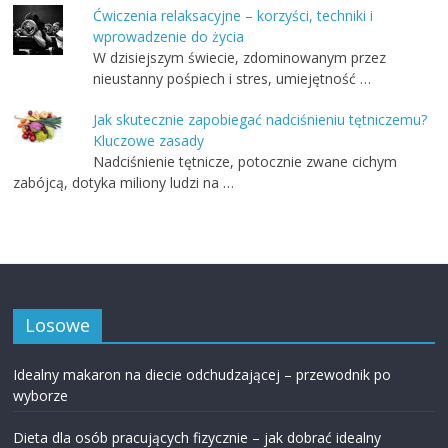
Ćwiczenia relaksacyjne – korzyści, techniki i
wprowadzenie do życia
W dzisiejszym świecie, zdominowanym przez
nieustanny pośpiech i stres, umiejętność …
Jak skutecznie zapobiegać nadciśnieniu tętniczemu?
Kluczowe zasady
Nadciśnienie tętnicze, potocznie zwane cichym
zabójcą, dotyka miliony ludzi na …
Losowe
Idealny makaron na diecie odchudzającej – przewodnik po
wyborze
Dieta dla osób pracujących fizycznie – jak dobrać idealny