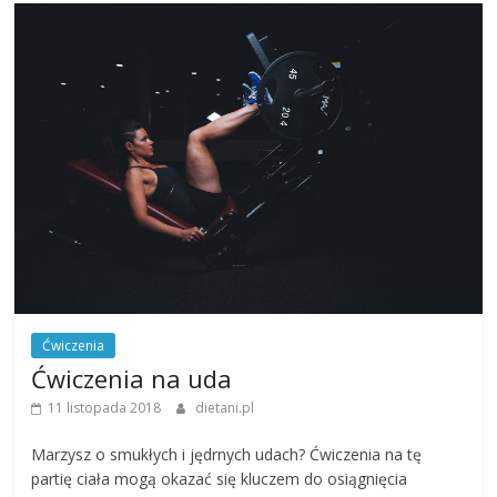
Ćwiczenia
Ćwiczenia na uda
11 listopada 2018
dietani.pl
Marzysz o smukłych i jędrnych udach? Ćwiczenia na tę
partię ciała mogą okazać się kluczem do osiągnięcia