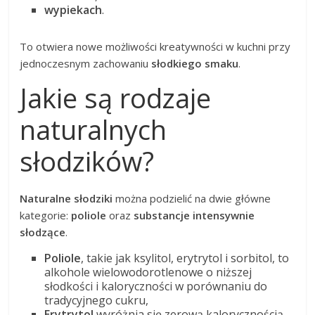
wypiekach
.
To otwiera nowe możliwości kreatywności w kuchni przy
jednoczesnym zachowaniu
słodkiego smaku
.
Jakie są rodzaje
naturalnych
słodzików?
Naturalne słodziki
można podzielić na dwie główne
kategorie:
poliole
oraz
substancje intensywnie
słodzące
.
Poliole
, takie jak ksylitol, erytrytol i sorbitol, to
alkohole wielowodorotlenowe o niższej
słodkości i kaloryczności w porównaniu do
tradycyjnego cukru,
Erytrytol
wyróżnia się zerową kalorycznością