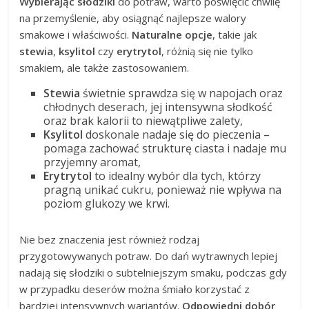
Wybierając słodziki
do potraw, warto poświęcić chwilę
na przemyślenie, aby osiągnąć najlepsze walory
smakowe i właściwości.
Naturalne opcje
, takie jak
stewia
,
ksylitol
czy
erytrytol
, różnią się nie tylko
smakiem, ale także zastosowaniem.
Stewia
świetnie sprawdza się w napojach oraz
chłodnych deserach, jej intensywna słodkość
oraz brak kalorii to niewątpliwe zalety,
Ksylitol
doskonale nadaje się do pieczenia –
pomaga zachować strukturę ciasta i nadaje mu
przyjemny aromat,
Erytrytol
to idealny wybór dla tych, którzy
pragną unikać cukru, ponieważ nie wpływa na
poziom glukozy we krwi.
Nie bez znaczenia jest również rodzaj
przygotowywanych potraw. Do dań wytrawnych lepiej
nadają się słodziki o subtelniejszym smaku, podczas gdy
w przypadku deserów można śmiało korzystać z
bardziej intensywnych wariantów.
Odpowiedni dobór