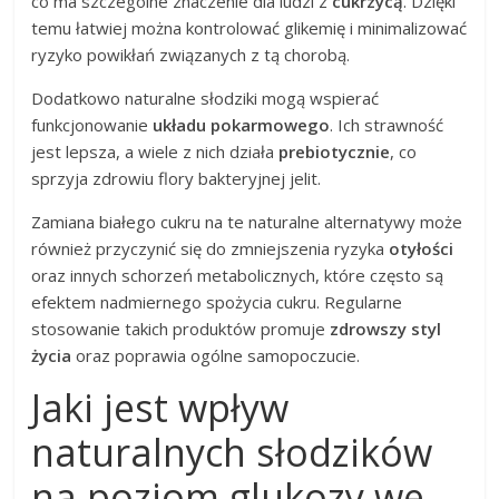
co ma szczególne znaczenie dla ludzi z
cukrzycą
. Dzięki
temu łatwiej można kontrolować glikemię i minimalizować
ryzyko powikłań związanych z tą chorobą.
Dodatkowo naturalne słodziki mogą wspierać
funkcjonowanie
układu pokarmowego
. Ich strawność
jest lepsza, a wiele z nich działa
prebiotycznie
, co
sprzyja zdrowiu flory bakteryjnej jelit.
Zamiana białego cukru na te naturalne alternatywy może
również przyczynić się do zmniejszenia ryzyka
otyłości
oraz innych schorzeń metabolicznych, które często są
efektem nadmiernego spożycia cukru. Regularne
stosowanie takich produktów promuje
zdrowszy styl
życia
oraz poprawia ogólne samopoczucie.
Jaki jest wpływ
naturalnych słodzików
na poziom glukozy we