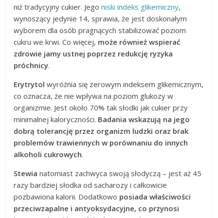
niż tradycyjny cukier. Jego
niski indeks glikemiczny
,
wynoszący jedynie 14, sprawia, że jest doskonałym
wyborem dla osób pragnących stabilizować poziom
cukru we krwi. Co więcej,
może również wspierać
zdrowie jamy ustnej poprzez redukcję ryzyka
próchnicy
.
Erytrytol
wyróżnia się zerowym indeksem glikemicznym,
co oznacza, że nie wpływa na poziom glukozy w
organizmie. Jest około 70% tak słodki jak cukier przy
minimalnej kaloryczności.
Badania wskazują na jego
dobrą tolerancję przez organizm ludzki oraz brak
problemów trawiennych w porównaniu do innych
alkoholi cukrowych
.
Stewia
natomiast zachwyca swoją słodyczą – jest aż 45
razy bardziej słodka od sacharozy i całkowicie
pozbawiona kalorii. Dodatkowo
posiada właściwości
przeciwzapalne i antyoksydacyjne, co przynosi