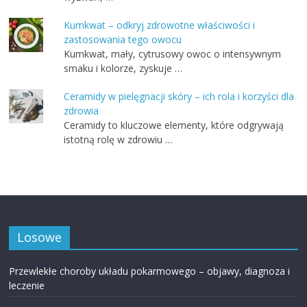
Kumkwat – odkryj zdrowotne właściwości i
zastosowania tego owocu
Kumkwat, mały, cytrusowy owoc o intensywnym
smaku i kolorze, zyskuje …
Ceramidy w pielęgnacji skóry – ich rola i korzyści dla
zdrowia
Ceramidy to kluczowe elementy, które odgrywają
istotną rolę w zdrowiu …
Losowe
Przewlekłe choroby układu pokarmowego – objawy, diagnoza i
leczenie