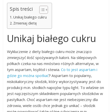
Spis treści
Unikaj białego cukru
Zmieniaj dietę
Unikaj białego cukru
Wykluczenie z diety białego cukru może znacząco
zmniejszyć ilość spożywanych kalorii. Na sklepowych
półkach czeka na nas mnóstwo różnych alternatyw, w
tym aspartam, ksylitol i stewia.
Co to jest aspartam i
gdzie go można spotkać
?
Aspartam to popularny,
niskokaloryczny słodzik, który wykorzystywany jest do
produkcji m.in. słodkich napojów typu light. To właśnie on
jest najczęstszym składnikiem popularnych słodzików w
pastylkach. Choć aspartam nie jest niebezpieczny dla
zdrowia, wiele osób chce jednak go unikać – słodzik
może powodować także różne schorzenia m.in.