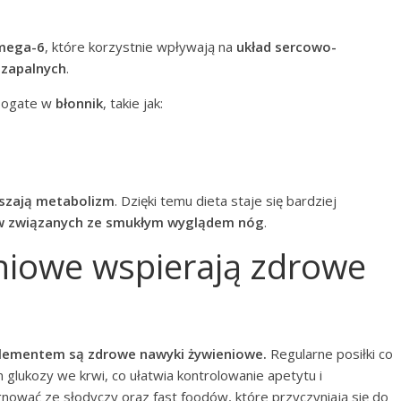
omega-6
, które korzystnie wpływają na
układ sercowo-
 zapalnych
.
 bogate w
błonnik
, takie jak:
eszają metabolizm
. Dzięki temu dieta staje się bardziej
ów związanych ze smukłym wyglądem nóg
.
eniowe wspierają zdrowe
elementem są zdrowe nawyki żywieniowe.
Regularne posiłki co
 glukozy we krwi, co ułatwia kontrolowanie apetytu i
nować ze słodyczy oraz fast foodów, które przyczyniają się do