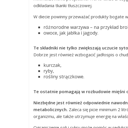
odkładania tkanki tłuszczowej.
W diecie powinny przeważać produkty bogate w b
różnorodne warzywa – na przykład bro
owoce, jak jabłka i jagody.
Te składniki nie tylko zwiększają uczucie syt
Dobrze jest również wzbogacić jadłospis o chude 
kurczak,
ryby,
rośliny strączkowe.
Te ostatnie pomagają w rozbudowie mięśni o
Niezbędne jest również odpowiednie nawodn
metabolicznych.
Zaleca się picie minimum 2 lit
organizmu, ale także utrzymuje energię na wła
Ograniczenie soli i cukru może pomóc w redukcji