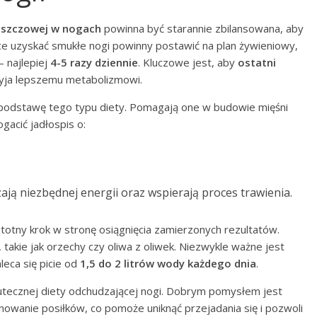
łuszczowej w nogach
powinna być starannie zbilansowana, aby
e uzyskać smukłe nogi powinny postawić na plan żywieniowy,
– najlepiej
4-5 razy dziennie
. Kluczowe jest, aby
ostatni
zyja lepszemu metabolizmowi.
ią podstawę tego typu diety. Pomagają one w budowie mięśni
ogacić jadłospis o:
ają niezbędnej energii oraz wspierają proces trawienia.
stotny krok w stronę osiągnięcia zamierzonych rezultatów.
, takie jak orzechy czy oliwa z oliwek. Niezwykle ważne jest
aleca się picie od
1,5 do 2 litrów wody każdego dnia
.
utecznej diety odchudzającej nogi. Dobrym pomysłem jest
nowanie posiłków, co pomoże uniknąć przejadania się i pozwoli