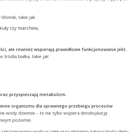
łonnik, takie jak:
kuły czy marchew,
ości, ale również wspierają prawidłowe funkcjonowanie jelit.
źródła białka, takie jak:
raz przyspieszają metabolizm.
ienie organizmu dla sprawnego przebiegu procesów
rów wody dziennie – to nie tylko wspiera detoksykację
ściwym poziomie.
 zatrzymywania wody w ciele oraz obniżeniu kaloryczności diety.