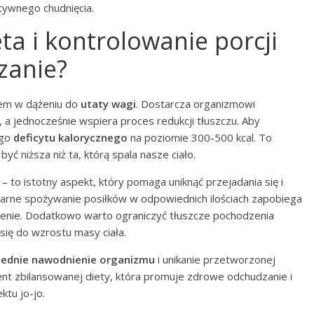
tywnego chudnięcia.
ta i kontrolowanie porcji
zanie?
em w dążeniu do
utaty wagi
. Dostarcza organizmowi
a jednocześnie wspiera proces redukcji tłuszczu. Aby
ego
deficytu kalorycznego
na poziomie 300-500 kcal. To
yć niższa niż ta, którą spala nasze ciało.
– to istotny aspekt, który pomaga uniknąć przejadania się i
rne spożywanie posiłków w odpowiednich ilościach zapobiega
ienie. Dodatkowo warto ograniczyć tłuszcze pochodzenia
się do wzrostu masy ciała.
wiednie nawodnienie organizmu
i unikanie przetworzonej
nt zbilansowanej diety, która promuje zdrowe odchudzanie i
ktu jo-jo.