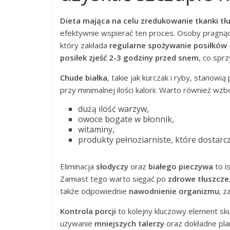
Dieta mająca na celu zredukowanie tkanki t
efektywnie wspierać ten proces. Osoby pragnąc
który zakłada
regularne spożywanie posiłków
posiłek zjeść 2-3 godziny przed snem
, co spr
Chude białka
, takie jak kurczak i ryby, stanow
przy minimalnej ilości kalorii. Warto również wzb
dużą ilość warzyw,
owoce bogate w błonnik,
witaminy,
produkty pełnoziarniste, które dostarcz
Eliminacja
słodyczy
oraz
białego pieczywa
to i
Zamiast tego warto sięgać po
zdrowe tłuszcze
także odpowiednie
nawodnienie organizmu
; z
Kontrola porcji
to kolejny kluczowy element sk
używanie
mniejszych talerzy
oraz dokładne pla