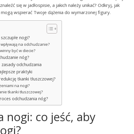
aleźć się w jadłospisie, a jakich należy unikać? Odkryj, jak
a mogą wspierać Twoje dążenia do wymarzonej figury.
 szczupłe nogi?
ji wpływają na odchudzanie?
owinny być w diecie?
chudzanie nóg?
e zasady odchudzania
ajlepsze praktyki
redukcję tkanki tłuszczowej?
czeniami na nogi?
anie tkanki tłuszczowej?
proces odchudzania nóg?
 nogi: co jeść, aby
ogi?