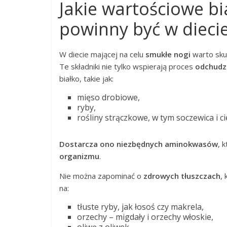
Jakie wartościowe bi
powinny być w dieci
W diecie mającej na celu
smukłe nogi
warto sku
Te składniki nie tylko wspierają proces
odchudz
białko, takie jak:
mięso drobiowe,
ryby,
rośliny strączkowe, w tym soczewica i ci
Dostarcza ono niezbędnych aminokwasów
, 
organizmu
.
Nie można zapominać o
zdrowych tłuszczach
,
na:
tłuste ryby, jak łosoś czy makrela,
orzechy – migdały i orzechy włoskie,
oliwę z oliwek.