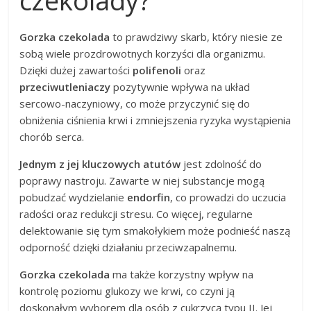
czekolady?
Gorzka czekolada
to prawdziwy skarb, który niesie ze
sobą wiele prozdrowotnych korzyści dla organizmu.
Dzięki dużej zawartości
polifenoli
oraz
przeciwutleniaczy
pozytywnie wpływa na układ
sercowo-naczyniowy, co może przyczynić się do
obniżenia ciśnienia krwi i zmniejszenia ryzyka wystąpienia
chorób serca.
Jednym z jej kluczowych atutów
jest zdolność do
poprawy nastroju. Zawarte w niej substancje mogą
pobudzać wydzielanie
endorfin
, co prowadzi do uczucia
radości oraz redukcji stresu. Co więcej, regularne
delektowanie się tym smakołykiem może podnieść naszą
odporność dzięki działaniu przeciwzapalnemu.
Gorzka czekolada
ma także korzystny wpływ na
kontrolę poziomu glukozy we krwi, co czyni ją
doskonałym wyborem dla osób z cukrzycą typu II. Jej