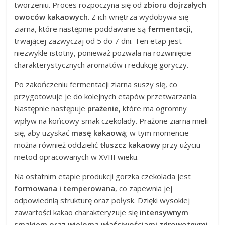
tworzeniu. Proces rozpoczyna się od
zbioru dojrzałych
owoców kakaowych
. Z ich wnętrza wydobywa się
ziarna, które następnie poddawane są
fermentacji
,
trwającej zazwyczaj od 5 do 7 dni. Ten etap jest
niezwykle istotny, ponieważ pozwala na rozwinięcie
charakterystycznych aromatów i redukcję goryczy.
Po zakończeniu fermentacji ziarna suszy się, co
przygotowuje je do kolejnych etapów przetwarzania.
Następnie następuje
prażenie
, które ma ogromny
wpływ na końcowy smak czekolady. Prażone ziarna mieli
się, aby uzyskać
masę kakaową
; w tym momencie
można również oddzielić
tłuszcz kakaowy
przy użyciu
metod opracowanych w XVIII wieku.
Na ostatnim etapie produkcji gorzka czekolada jest
formowana i temperowana
, co zapewnia jej
odpowiednią strukturę oraz połysk. Dzięki wysokiej
zawartości kakao charakteryzuje się
intensywnym
smakiem oraz wieloma właściwościami zdrowotnymi
.