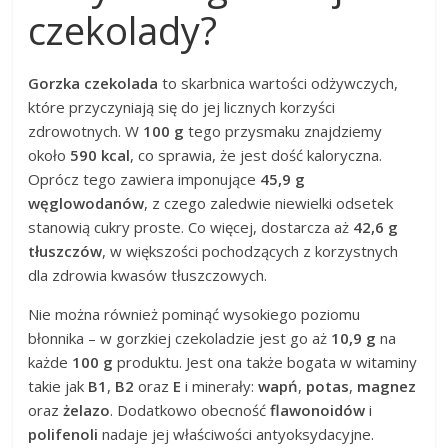
czekolady?
Gorzka czekolada
to skarbnica wartości odżywczych,
które przyczyniają się do jej licznych korzyści
zdrowotnych. W
100 g
tego przysmaku znajdziemy
około
590 kcal
, co sprawia, że jest dość kaloryczna.
Oprócz tego zawiera imponujące
45,9 g
węglowodanów
, z czego zaledwie niewielki odsetek
stanowią cukry proste. Co więcej, dostarcza aż
42,6 g
tłuszczów
, w większości pochodzących z korzystnych
dla zdrowia kwasów tłuszczowych.
Nie można również pominąć wysokiego poziomu
błonnika – w gorzkiej czekoladzie jest go aż
10,9 g
na
każde
100 g
produktu. Jest ona także bogata w witaminy
takie jak
B1
,
B2
oraz
E
i minerały:
wapń
,
potas
,
magnez
oraz
żelazo
. Dodatkowo obecność
flawonoidów
i
polifenoli
nadaje jej właściwości antyoksydacyjne.