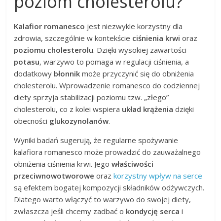
poziom cholesterolu?
Kalafior romanesco
jest niezwykle korzystny dla
zdrowia, szczególnie w kontekście
ciśnienia krwi
oraz
poziomu cholesterolu
. Dzięki wysokiej zawartości
potasu
, warzywo to pomaga w regulacji ciśnienia, a
dodatkowy
błonnik
może przyczynić się do obniżenia
cholesterolu. Wprowadzenie romanesco do codziennej
diety sprzyja stabilizacji poziomu tzw. „złego”
cholesterolu, co z kolei wspiera
układ krążenia
dzięki
obecności
glukozynolanów
.
Wyniki badań sugerują, że regularne spożywanie
kalafiora romanesco może prowadzić do zauważalnego
obniżenia ciśnienia krwi. Jego
właściwości
przeciwnowotworowe
oraz
korzystny wpływ na serce
są efektem bogatej kompozycji składników odżywczych.
Dlatego warto włączyć to warzywo do swojej diety,
zwłaszcza jeśli chcemy zadbać o
kondycję serca
i