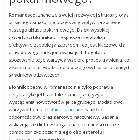
Romanesco
, znane ze swojej niezwykłej struktury oraz
unikalnego smaku, ma pozytywny wpływ na zdrowie
naszego układu pokarmowego. Dzięki wysokiej
zawartości
błonnika
przyspiesza metabolizm i
efektywnie zapobiega zaparciom, co jest kluczowe dla
prawidłowego funkcjonowania jelit. Regularne
spożywanie tego warzywa wspiera proces trawienia, co
z kolei może prowadzić do lepszego wchłaniania cennych
składników odżywczych.
Błonnik
obecny w romanesco nie tylko poprawia
perystaltykę jelit, ale także zmniejsza ryzyko
wystąpienia nowotworów jelita grubego. Dodatkowo,
warzywo to ma
działanie ochronne
na układ
odpornościowy oraz sercowo-naczyniowy. Badania
wskazują, że dieta wzbogacona o romanesco może
pomóc obniżyć poziom
złego cholesterolu
i
stabilizować
ciśnienie krwi
.