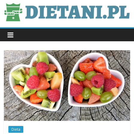
Skip
to
content
dietani.pl
Dieta