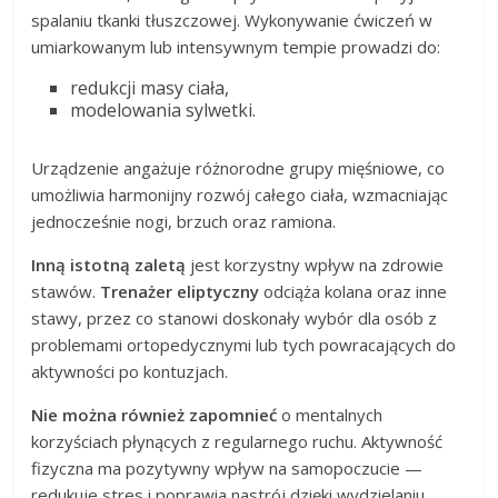
spalaniu tkanki tłuszczowej. Wykonywanie ćwiczeń w
umiarkowanym lub intensywnym tempie prowadzi do:
redukcji masy ciała,
modelowania sylwetki.
Urządzenie angażuje różnorodne grupy mięśniowe, co
umożliwia harmonijny rozwój całego ciała, wzmacniając
jednocześnie nogi, brzuch oraz ramiona.
Inną istotną zaletą
jest korzystny wpływ na zdrowie
stawów.
Trenażer eliptyczny
odciąża kolana oraz inne
stawy, przez co stanowi doskonały wybór dla osób z
problemami ortopedycznymi lub tych powracających do
aktywności po kontuzjach.
Nie można również zapomnieć
o mentalnych
korzyściach płynących z regularnego ruchu. Aktywność
fizyczna ma pozytywny wpływ na samopoczucie —
redukuje stres i poprawia nastrój dzięki wydzielaniu