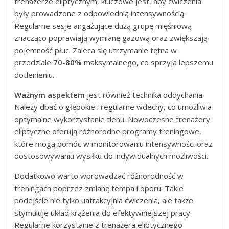
trenażerze eliptycznym, kluczowe jest, aby ćwiczenia
były prowadzone z odpowiednią intensywnością.
Regularne sesje angażujące dużą grupę mięśniową
znacząco poprawiają wymianę gazową oraz zwiększają
pojemność płuc. Zaleca się utrzymanie tętna w
przedziale
70-80%
maksymalnego, co sprzyja lepszemu
dotlenieniu.
Ważnym aspektem
jest również technika oddychania.
Należy dbać o głębokie i regularne wdechy, co umożliwia
optymalne wykorzystanie tlenu. Nowoczesne trenażery
eliptyczne oferują różnorodne programy treningowe,
które mogą pomóc w monitorowaniu intensywności oraz
dostosowywaniu wysiłku do indywidualnych możliwości.
Dodatkowo warto wprowadzać różnorodność w
treningach poprzez zmianę tempa i oporu. Takie
podejście nie tylko uatrakcyjnia ćwiczenia, ale także
stymuluje układ krążenia do efektywniejszej pracy.
Regularne korzystanie z trenażera eliptycznego