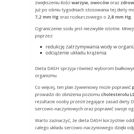
zwiększeniu ilości
warzyw
,
owoców
oraz
zdrow
już po ośmiu tygodniach stosowania tej diety 
7,2 mm Hg
oraz rozkurczowego o
2,8 mm Hg
.
Ograniczenie sodu jest niezwykle istotne. Mnie
poprzez:
redukcję zatrzymywania wody w organi
odciążenie układu krążenia.
Dieta DASH sprzyja również wyborom białkowym
organizmu.
Co więcej, ten plan żywieniowy może poprawić
p
prowadzi do obniżenia poziomu
cholesterolu L
rezultacie osoby przestrzegające zasad diety
sercowo-naczyniowych oraz poprawić swoje og
Warto zaznaczyć, że dieta DASH korzystnie oddzia
całego układu sercowo-naczyniowego dzięki odpo