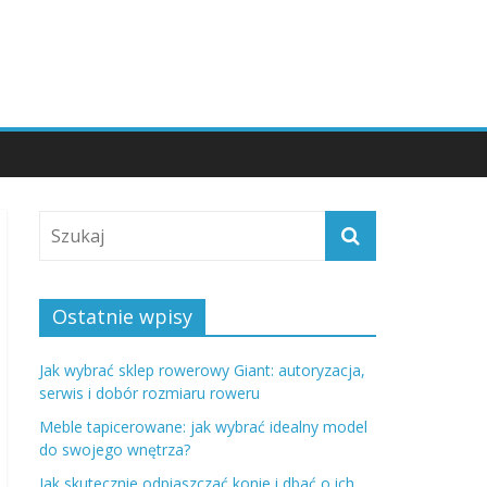
Ostatnie wpisy
Jak wybrać sklep rowerowy Giant: autoryzacja,
serwis i dobór rozmiaru roweru
Meble tapicerowane: jak wybrać idealny model
do swojego wnętrza?
Jak skutecznie odpiaszczać konie i dbać o ich