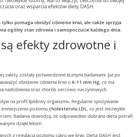
est niezwykle istotny, warto włączyć ćwiczenia do swojej
czucia oraz wsparcia efektów diety DASH.
tylko pomaga obniżyć ciśnienie krwi, ale także sprzyja
a ogólny stan zdrowia i samopoczucie każdego dnia.
 są efekty zdrowotne i
ej zalety zostały potwierdzone licznymi badaniami. Już po
uważyć obniżenie ciśnienia krwi o
6-11 mm Hg
, co ma
ia nadciśnienia oraz chorób sercowo-naczyniowych.
yw na profil lipidowy organizmu. Regularne spożywanie
 zmniejszenia poziomu
cholesterolu LDL
, co jest niezwykle
ercem. Badania dowodzą, że odpowiednio dobrana dieta potrafi
wanymi dzięki lekom.
nych z regulacją poziomu cukru we krwi. Dieta DASH jest