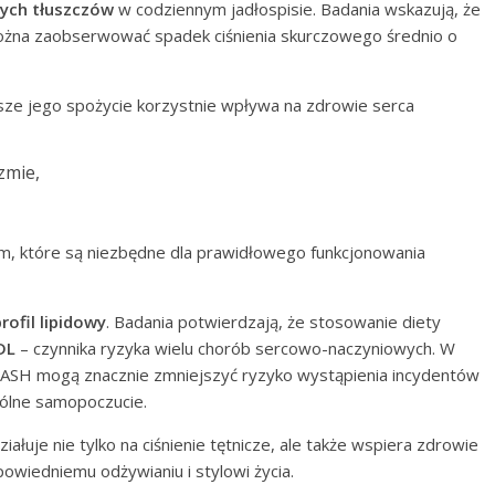
ych tłuszczów
w codziennym jadłospisie. Badania wskazują, że
można zaobserwować spadek ciśnienia skurczowego średnio o
jsze jego spożycie korzystnie wpływa na zdrowie serca
zmie,
, które są niezbędne dla prawidłowego funkcjonowania
rofil lipidowy
. Badania potwierdzają, że stosowanie diety
DL
– czynnika ryzyka wielu chorób sercowo-naczyniowych. W
 DASH mogą znacznie zmniejszyć ryzyko wystąpienia incydentów
ólne samopoczucie.
łuje nie tylko na ciśnienie tętnicze, ale także wspiera zdrowie
wiedniemu odżywianiu i stylowi życia.