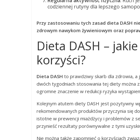
Regularna aktywność fizyczna
: Ruch j
codziennej rutyny dla lepszego samopo
Przy zastosowaniu tych zasad dieta DASH nie 
zdrowym nawykom żywieniowym oraz poprawi
Dieta DASH – jakie
korzyści?
Dieta DASH
to prawdziwy skarb dla zdrowia, a j
dwóch tygodniach stosowania tej diety można za
ogromne znaczenie w redukcji ryzyka wystąpien
Kolejnym atutem diety DASH jest pozytywny wpł
rekomendowanych produktów przyczynia się do
istotne w prewencji miażdżycy i problemów z s
przynieść rezultaty porównywalne z tymi uzyski
Nie można także zapomnieć o korzyściach związa