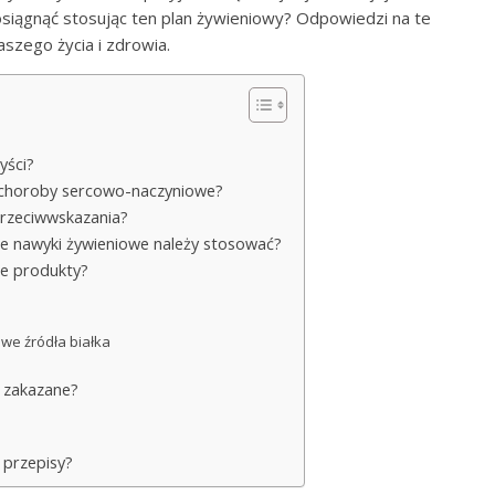
 osiągnąć stosując ten plan żywieniowy? Odpowiedzi na te
szego życia i zdrowia.
yści?
i choroby sercowo-naczyniowe?
 przeciwwskazania?
we nawyki żywieniowe należy stosować?
ne produkty?
we źródła białka
y zakazane?
 przepisy?