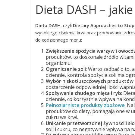
Dieta DASH – jakie
Dieta DASH
, czyli
Dietary Approaches to Stop
wysokiego ciśnienia krwi oraz promowaniu zdro
do codziennego menu:
Zwiększenie spożycia warzyw i owocó
produktów, to doskonałe źródło witamin
organizmu.
Ograniczenie soli
: Warto zadbać o to, 
dziennie, kontrola spożycia soli ma og
Wybór niskotłuszczowych produktów
dostarczenie odpowiedniej ilości wapn
Spożywanie chudego mięsa i ryb
: Diet
dziennie, co korzystnie wpływa na kondy
Pełnoziarniste produkty zbożowe
: Na
produktów do diety, pomagają one w ut
cukru we krwi.
Unikanie przetworzonej żywności i s
soli i cukru, co negatywnie wpływa na n