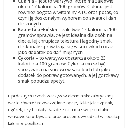
Cukinia
– jest to warzywo, które ma zaledwie
około 17 kalorii na 100 gramów. Cukinia jest
również bogata w witaminy A i C oraz potas, co
czyni ją doskonałym wyborem do sałatek i dań
duszonych.
Kapusta pekińska
– zaledwie 13 kalorii na 100
gramów sprawia, że jest idealna dla osób na
diecie. Jej chrupiąca tekstura i łagodny smak
doskonale sprawdzają się w surówkach oraz
jako dodatek do dań mięsnych.
Cykoria
– to warzywo dostarcza około 23
kalorii na 100 gramów. Cykoria może być
spożywana na surowo w sałatkach lub jako
dodatek do potraw gotowanych, a jej gorzkawy
smak pobudza apetyt.
Oprócz tych trzech warzyw w diecie niskokalorycznej
warto również rozważyć inne opcje, takie jak: szpinak,
ogórek, czy brokuły. Każde z nich ma swoje unikalne
właściwości odżywcze oraz procentowy udział w redukcji
kalorii w posiłkach.