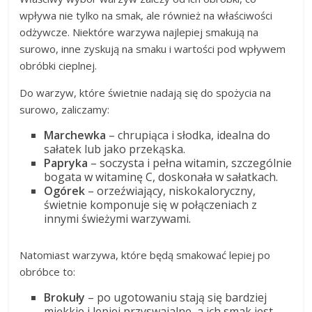
wpływa nie tylko na smak, ale również na właściwości
odżywcze. Niektóre warzywa najlepiej smakują na
surowo, inne zyskują na smaku i wartości pod wpływem
obróbki cieplnej.
Do warzyw, które świetnie nadają się do spożycia na
surowo, zaliczamy:
Marchewka
– chrupiąca i słodka, idealna do
sałatek lub jako przekąska.
Papryka
– soczysta i pełna witamin, szczególnie
bogata w witaminę C, doskonała w sałatkach.
Ogórek
– orzeźwiający, niskokaloryczny,
świetnie komponuje się w połączeniach z
innymi świeżymi warzywami.
Natomiast warzywa, które będą smakować lepiej po
obróbce to:
Brokuły
– po ugotowaniu stają się bardziej
miękkie i lepiej przyswajalne, a ich smak jest