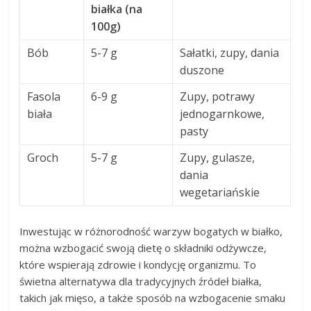
białka (na
100g)
Bób
5-7 g
Sałatki, zupy, dania
duszone
Fasola
6-9 g
Zupy, potrawy
biała
jednogarnkowe,
pasty
Groch
5-7 g
Zupy, gulasze,
dania
wegetariańskie
Inwestując w różnorodność warzyw bogatych w białko,
można wzbogacić swoją dietę o składniki odżywcze,
które wspierają zdrowie i kondycję organizmu. To
świetna alternatywa dla tradycyjnych źródeł białka,
takich jak mięso, a także sposób na wzbogacenie smaku