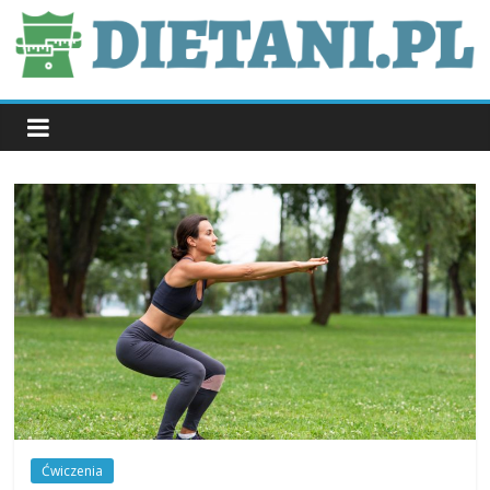
Skip
to
content
dietani.pl
Ćwiczenia