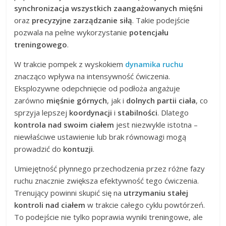
synchronizacja wszystkich zaangażowanych mięśni
oraz
precyzyjne zarządzanie siłą
. Takie podejście
pozwala na pełne wykorzystanie
potencjału
treningowego
.
W trakcie pompek z wyskokiem
dynamika ruchu
znacząco wpływa na intensywność ćwiczenia.
Eksplozywne odepchnięcie od podłoża angażuje
zarówno
mięśnie górnych
, jak i
dolnych partii ciała
, co
sprzyja lepszej
koordynacji
i
stabilności
. Dlatego
kontrola nad swoim ciałem
jest niezwykle istotna –
niewłaściwe ustawienie lub brak równowagi mogą
prowadzić do
kontuzji
.
Umiejętność płynnego przechodzenia przez różne fazy
ruchu znacznie zwiększa efektywność tego ćwiczenia.
Trenujący powinni skupić się na
utrzymaniu stałej
kontroli nad ciałem
w trakcie całego cyklu powtórzeń.
To podejście nie tylko poprawia wyniki treningowe, ale