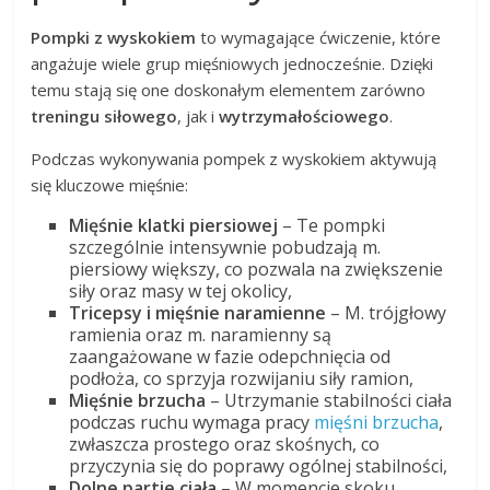
Pompki z wyskokiem
to wymagające ćwiczenie, które
angażuje wiele grup mięśniowych jednocześnie. Dzięki
temu stają się one doskonałym elementem zarówno
treningu siłowego
, jak i
wytrzymałościowego
.
Podczas wykonywania pompek z wyskokiem aktywują
się kluczowe mięśnie:
Mięśnie klatki piersiowej
– Te pompki
szczególnie intensywnie pobudzają m.
piersiowy większy, co pozwala na zwiększenie
siły oraz masy w tej okolicy,
Tricepsy i mięśnie naramienne
– M. trójgłowy
ramienia oraz m. naramienny są
zaangażowane w fazie odepchnięcia od
podłoża, co sprzyja rozwijaniu siły ramion,
Mięśnie brzucha
– Utrzymanie stabilności ciała
podczas ruchu wymaga pracy
mięśni brzucha
,
zwłaszcza prostego oraz skośnych, co
przyczynia się do poprawy ogólnej stabilności,
Dolne partie ciała
– W momencie skoku