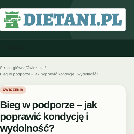
Przejdź do treści
Menu
Strona główna
/
Ćwiczenia
/
Bieg w podporze – jak poprawić kondycję i wydolność?
ĆWICZENIA
Bieg w podporze – jak
poprawić kondycję i
wydolność?