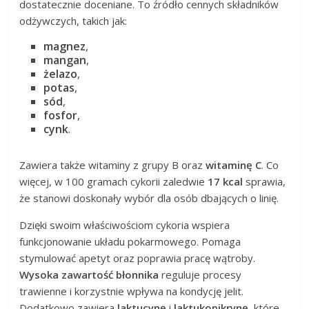
dostatecznie doceniane. To źródło cennych składników
odżywczych, takich jak:
magnez
,
mangan
,
żelazo
,
potas
,
sód
,
fosfor
,
cynk
.
Zawiera także witaminy z grupy B oraz
witaminę C
. Co
więcej, w 100 gramach cykorii zaledwie
17 kcal
sprawia,
że stanowi doskonały wybór dla osób dbających o linię.
Dzięki swoim właściwościom cykoria wspiera
funkcjonowanie układu pokarmowego. Pomaga
stymulować apetyt oraz poprawia pracę wątroby.
Wysoka zawartość błonnika
reguluje procesy
trawienne i korzystnie wpływa na kondycję jelit.
Dodatkowo zawiera
laktucynę
i
laktukopikrynę
, które