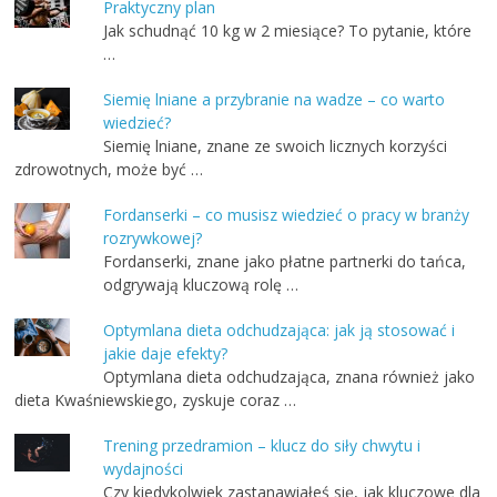
Praktyczny plan
Jak schudnąć 10 kg w 2 miesiące? To pytanie, które
…
Siemię lniane a przybranie na wadze – co warto
wiedzieć?
Siemię lniane, znane ze swoich licznych korzyści
zdrowotnych, może być …
Fordanserki – co musisz wiedzieć o pracy w branży
rozrywkowej?
Fordanserki, znane jako płatne partnerki do tańca,
odgrywają kluczową rolę …
Optymlana dieta odchudzająca: jak ją stosować i
jakie daje efekty?
Optymlana dieta odchudzająca, znana również jako
dieta Kwaśniewskiego, zyskuje coraz …
Trening przedramion – klucz do siły chwytu i
wydajności
Czy kiedykolwiek zastanawiałeś się, jak kluczowe dla