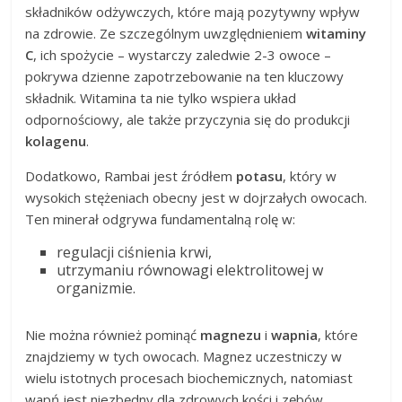
składników odżywczych, które mają pozytywny wpływ
na zdrowie. Ze szczególnym uwzględnieniem
witaminy
C
, ich spożycie – wystarczy zaledwie 2-3 owoce –
pokrywa dzienne zapotrzebowanie na ten kluczowy
składnik. Witamina ta nie tylko wspiera układ
odpornościowy, ale także przyczynia się do produkcji
kolagenu
.
Dodatkowo, Rambai jest źródłem
potasu
, który w
wysokich stężeniach obecny jest w dojrzałych owocach.
Ten minerał odgrywa fundamentalną rolę w:
regulacji ciśnienia krwi,
utrzymaniu równowagi elektrolitowej w
organizmie.
Nie można również pominąć
magnezu
i
wapnia
, które
znajdziemy w tych owocach. Magnez uczestniczy w
wielu istotnych procesach biochemicznych, natomiast
wapń jest niezbędny dla zdrowych kości i zębów.