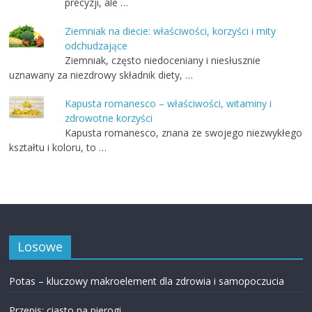
precyzji, ale …
Ziemniak na diecie: właściwości, korzyści i mity
odchudzające
Ziemniak, często niedoceniany i niesłusznie
uznawany za niezdrowy składnik diety, …
Kapusta romanesco – właściwości, witaminy i
zdrowotne korzyści
Kapusta romanesco, znana ze swojego niezwykłego
kształtu i koloru, to …
Losowe
Potas – kluczowy makroelement dla zdrowia i samopoczucia
Przepis: ciasto na pierogi