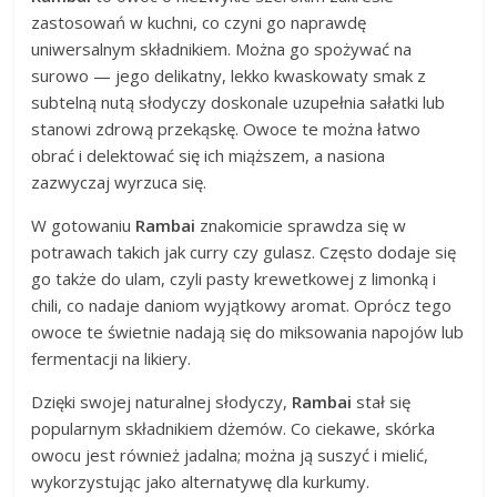
zastosowań w kuchni, co czyni go naprawdę
uniwersalnym składnikiem. Można go spożywać na
surowo — jego delikatny, lekko kwaskowaty smak z
subtelną nutą słodyczy doskonale uzupełnia sałatki lub
stanowi zdrową przekąskę. Owoce te można łatwo
obrać i delektować się ich miąższem, a nasiona
zazwyczaj wyrzuca się.
W gotowaniu
Rambai
znakomicie sprawdza się w
potrawach takich jak curry czy gulasz. Często dodaje się
go także do ulam, czyli pasty krewetkowej z limonką i
chili, co nadaje daniom wyjątkowy aromat. Oprócz tego
owoce te świetnie nadają się do miksowania napojów lub
fermentacji na likiery.
Dzięki swojej naturalnej słodyczy,
Rambai
stał się
popularnym składnikiem dżemów. Co ciekawe, skórka
owocu jest również jadalna; można ją suszyć i mielić,
wykorzystując jako alternatywę dla kurkumy.