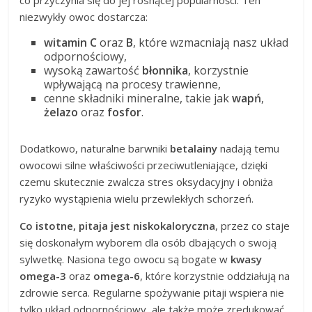
co przyczynia się do jej rosnącej popularności. Ten
niezwykły owoc dostarcza:
witamin C
oraz
B
, które wzmacniają nasz układ
odpornościowy,
wysoką zawartość
błonnika
, korzystnie
wpływającą na procesy trawienne,
cenne składniki mineralne, takie jak
wapń
,
żelazo
oraz
fosfor
.
Dodatkowo, naturalne barwniki
betalainy
nadają temu
owocowi silne właściwości przeciwutleniające, dzięki
czemu skutecznie zwalcza stres oksydacyjny i obniża
ryzyko wystąpienia wielu przewlekłych schorzeń.
Co istotne, pitaja jest niskokaloryczna
, przez co staje
się doskonałym wyborem dla osób dbających o swoją
sylwetkę. Nasiona tego owocu są bogate w
kwasy
omega-3
oraz
omega-6
, które korzystnie oddziałują na
zdrowie serca. Regularne spożywanie pitaji wspiera nie
tylko układ odpornościowy, ale także może zredukować