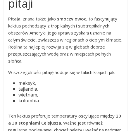
pitaji
Pitaja
, znana także jako
smoczy owoc
, to fascynujący
kaktus pochodzący z tropikalnych i subtropikalnych
obszarów Ameryki. Jego uprawa zyskała uznanie na
całym świecie, zwłaszcza w regionach o ciepłym klimacie.
Roślina ta najlepiej rozwija się w glebach dobrze
przepuszczających wodę oraz w miejscach pełnych
słońca.
W szczególności pitaję hoduje się w takich krajach jak:
meksyk,
tajlandia,
wietnam,
kolumbia.
Ten kaktus preferuje temperatury oscylujące między
20
a 30 stopniami Celsjusza
. Ważne jest również
regularne podlewanie, chociaż należy uważać na nadmiar