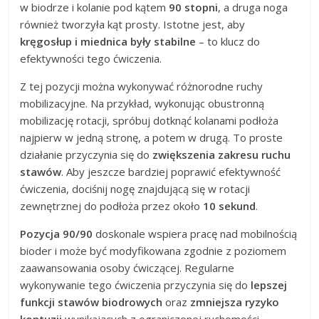
w biodrze i kolanie pod kątem
90 stopni
, a druga noga
również tworzyła kąt prosty. Istotne jest, aby
kręgosłup i miednica były stabilne
– to klucz do
efektywności tego ćwiczenia.
Z tej pozycji można wykonywać różnorodne ruchy
mobilizacyjne. Na przykład, wykonując obustronną
mobilizację rotacji, spróbuj dotknąć kolanami podłoża
najpierw w jedną stronę, a potem w drugą. To proste
działanie przyczynia się do
zwiększenia zakresu ruchu
stawów
. Aby jeszcze bardziej poprawić efektywność
ćwiczenia, dociśnij nogę znajdującą się w rotacji
zewnętrznej do podłoża przez około
10 sekund
.
Pozycja 90/90
doskonale wspiera pracę nad mobilnością
bioder i może być modyfikowana zgodnie z poziomem
zaawansowania osoby ćwiczącej. Regularne
wykonywanie tego ćwiczenia przyczynia się do
lepszej
funkcji stawów biodrowych
oraz
zmniejsza ryzyko
kontuzji
wynikających z ograniczonej ruchomości.