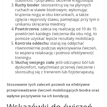
stabilność i poprawisz ułożenie kręgosłupa.
Ruchy bioder
: skoncentruj się na płynnych
ruchach w stawie biodrowym, wykonując
krążenia nogą w obu kierunkach, a także
zgięcia i wyprosty stawu, pamiętając przy tym o
unikaniu skręcania miednicy.
Powtórzenia
: zaleca się realizację od 10 do 15
powtórzeń każdego ćwiczenia dla obu nóg, to
pomoże uzyskać lepsze rezultaty mobilizacji.
Kontrola oddechu
: staraj się oddychać
równomiernie podczas wykonywania ćwiczeń,
to wspiera relaksację i podnosi efektywność
treningu.
Słuchaj swojego ciała
: jeśli odczujesz ból lub
dyskomfort, natychmiast przerwij ćwiczenie i
skonsultuj się z trenerem lub fizjoterapeutą.
Stosowanie tych zaleceń pozwoli na efektywne
przeprowadzanie ćwiczeń mobilizujących biodra oraz
wpłynie pozytywnie na ich kondycję.
Wskazówki do ćwiczeń