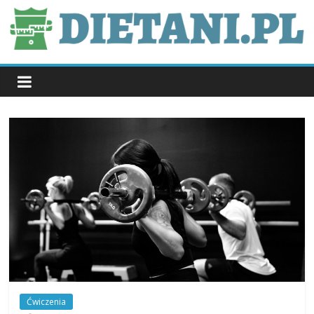
Skip
to
content
dietani.pl
Ćwiczenia