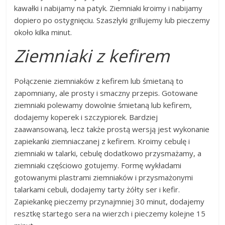
kawałki i nabijamy na patyk. Ziemniaki kroimy i nabijamy
dopiero po ostygnięciu. Szaszłyki grillujemy lub pieczemy
około kilka minut.
Ziemniaki z kefirem
Połączenie ziemniaków z kefirem lub śmietaną to
zapomniany, ale prosty i smaczny przepis. Gotowane
ziemniaki polewamy dowolnie śmietaną lub kefirem,
dodajemy koperek i szczypiorek. Bardziej
zaawansowaną, lecz także prostą wersją jest wykonanie
zapiekanki ziemniaczanej z kefirem. Kroimy cebulę i
ziemniaki w talarki, cebulę dodatkowo przysmażamy, a
ziemniaki częściowo gotujemy. Formę wykładami
gotowanymi plastrami ziemniaków i przysmażonymi
talarkami cebuli, dodajemy tarty żółty ser i kefir.
Zapiekankę pieczemy przynajmniej 30 minut, dodajemy
resztkę startego sera na wierzch i pieczemy kolejne 15