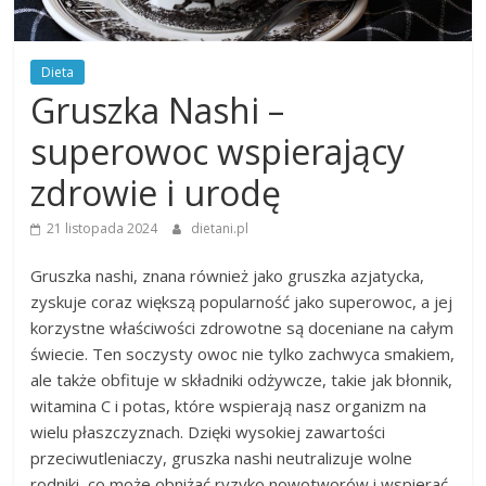
Dieta
Gruszka Nashi –
superowoc wspierający
zdrowie i urodę
21 listopada 2024
dietani.pl
Gruszka nashi, znana również jako gruszka azjatycka,
zyskuje coraz większą popularność jako superowoc, a jej
korzystne właściwości zdrowotne są doceniane na całym
świecie. Ten soczysty owoc nie tylko zachwyca smakiem,
ale także obfituje w składniki odżywcze, takie jak błonnik,
witamina C i potas, które wspierają nasz organizm na
wielu płaszczyznach. Dzięki wysokiej zawartości
przeciwutleniaczy, gruszka nashi neutralizuje wolne
rodniki, co może obniżać ryzyko nowotworów i wspierać