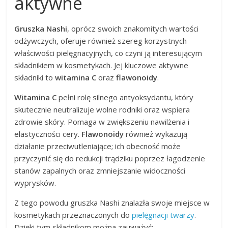
aktywne
Gruszka Nashi
, oprócz swoich znakomitych wartości
odżywczych, oferuje również szereg korzystnych
właściwości pielęgnacyjnych, co czyni ją interesującym
składnikiem w kosmetykach. Jej kluczowe aktywne
składniki to
witamina C
oraz
flawonoidy
.
Witamina C
pełni rolę silnego antyoksydantu, który
skutecznie neutralizuje wolne rodniki oraz wspiera
zdrowie skóry. Pomaga w zwiększeniu nawilżenia i
elastyczności cery.
Flawonoidy
również wykazują
działanie przeciwutleniające; ich obecność może
przyczynić się do redukcji trądziku poprzez łagodzenie
stanów zapalnych oraz zmniejszanie widoczności
wyprysków.
Z tego powodu gruszka Nashi znalazła swoje miejsce w
kosmetykach przeznaczonych do
pielęgnacji twarzy
.
Dzięki tym składnikom można zauważyć: