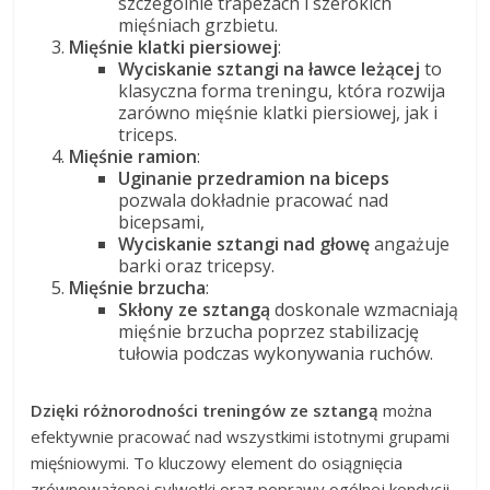
szczególnie trapezach i szerokich
mięśniach grzbietu.
Mięśnie klatki piersiowej
:
Wyciskanie sztangi na ławce leżącej
to
klasyczna forma treningu, która rozwija
zarówno mięśnie klatki piersiowej, jak i
triceps.
Mięśnie ramion
:
Uginanie przedramion na biceps
pozwala dokładnie pracować nad
bicepsami,
Wyciskanie sztangi nad głowę
angażuje
barki oraz tricepsy.
Mięśnie brzucha
:
Skłony ze sztangą
doskonale wzmacniają
mięśnie brzucha poprzez stabilizację
tułowia podczas wykonywania ruchów.
Dzięki różnorodności treningów ze sztangą
można
efektywnie pracować nad wszystkimi istotnymi grupami
mięśniowymi. To kluczowy element do osiągnięcia
zrównoważonej sylwetki oraz poprawy ogólnej kondycji