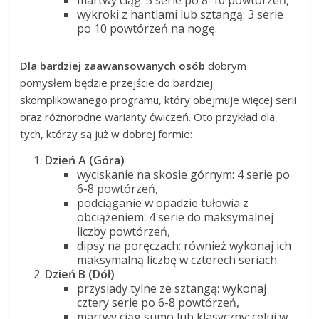
wykroki z hantlami lub sztangą: 3 serie
po 10 powtórzeń na nogę.
Dla bardziej zaawansowanych osób
dobrym
pomysłem będzie przejście do bardziej
skomplikowanego programu, który obejmuje więcej serii
oraz różnorodne warianty ćwiczeń. Oto przykład dla
tych, którzy są już w dobrej formie:
Dzień A (Góra)
wyciskanie na skosie górnym: 4 serie po
6-8 powtórzeń,
podciąganie w opadzie tułowia z
obciążeniem: 4 serie do maksymalnej
liczby powtórzeń,
dipsy na poręczach: również wykonaj ich
maksymalną liczbę w czterech seriach.
Dzień B (Dół)
przysiady tylne ze sztangą: wykonaj
cztery serie po 6-8 powtórzeń,
martwy ciąg sumo lub klasyczny: celuj w