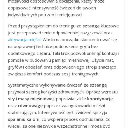
możliwości dostosowania obciążenia, każdy może
dopasować intensywność ćwiczeń do swoich
indywidualnych potrzeb i umiejętności.
Przed przystąpieniem do treningu ze
sztangą
kluczowe
jest przeprowadzenie odpowiedniej rozgrzewki oraz
aktywacja mięśni
. Warto na początku skoncentrować się
na poprawnej technice podnoszenia gryfu bez
dodatkowego ciężaru. Taki krok pozwoli uniknąć kontuzji i
pomoże w budowaniu pamięci mięśniowej. Użycie mat,
gryfów i obciążeń oraz odpowiedniego stroju znacząco
zwiększa komfort podczas sesji treningowych.
Systematyczne wykonywanie ćwiczeń ze
sztangą
przynosi szereg korzyści zdrowotnych. Oprócz wzrostu
siły
i
masy mięśniowej
, poprawia także
koordynację
oraz
równowagę
poprzez zaangażowanie mięśni
stabilizujących. Intensywność tych ćwiczeń sprzyja
spalaniu kalorii
, co wspiera proces odchudzania. Co
więcej, są one niezwykle wszechstronne i mogą być