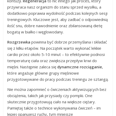
kontuzji.
Regeneracja
to nic innego jak proces, który
przywraca nasz organizm do stanu sprzed wysiłku, a
dodatkowo poprawia wydolność podczas kolejnych sesji
treningowych. Kluczowe jest, aby zadbać o odpowiednią
ilość snu, dobre nawodnienie oraz zbilansowaną dietę
bogatą w białko i węglowodany.
Rozgrzewka
powinna być dobrze przemyślana i składać
się z kilku etapów. Na początek warto wykonać lekkie
cardio przez około 5-10 minut – to efektywnie podnosi
temperaturę ciała oraz zwiększa przepływ krwi do
mięśni. Następnie zaleca się
dynamczne rozciąganie
,
które angażuje główne grupy mięśniowe
przygotowywane do pracy podczas treningu ze sztangą.
Nie można zapomnieć o ćwiczeniach aktywizujących bez
obciążenia, takich jak przysiady czy pompki. One
skutecznie przygotowują ciało na większe ciężary.
Pamiętaj także o technice wykonywania ćwiczeń – im
lepiej opanujesz ruchy, tym mniejsze