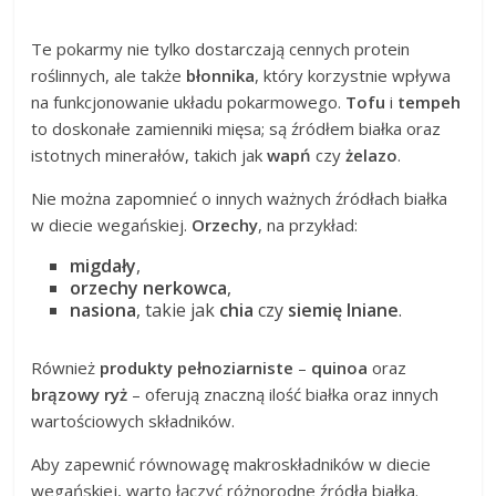
Te pokarmy nie tylko dostarczają cennych protein
roślinnych, ale także
błonnika
, który korzystnie wpływa
na funkcjonowanie układu pokarmowego.
Tofu
i
tempeh
to doskonałe zamienniki mięsa; są źródłem białka oraz
istotnych minerałów, takich jak
wapń
czy
żelazo
.
Nie można zapomnieć o innych ważnych źródłach białka
w diecie wegańskiej.
Orzechy
, na przykład:
migdały
,
orzechy nerkowca
,
nasiona
, takie jak
chia
czy
siemię lniane
.
Również
produkty pełnoziarniste
–
quinoa
oraz
brązowy ryż
– oferują znaczną ilość białka oraz innych
wartościowych składników.
Aby zapewnić równowagę makroskładników w diecie
wegańskiej, warto łączyć różnorodne źródła białka.