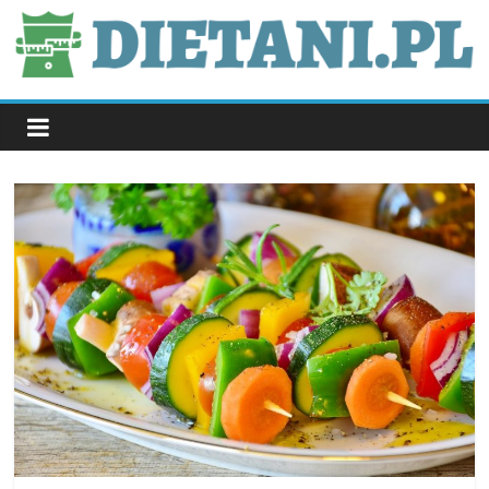
Skip
to
content
dietani.pl