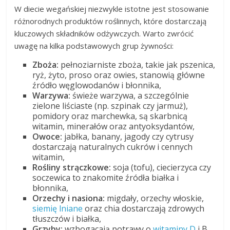
W diecie wegańskiej niezwykle istotne jest stosowanie
różnorodnych produktów roślinnych, które dostarczają
kluczowych składników odżywczych. Warto zwrócić
uwagę na kilka podstawowych grup żywności:
Zboża:
pełnoziarniste zboża, takie jak pszenica,
ryż, żyto, proso oraz owies, stanowią główne
źródło węglowodanów i błonnika,
Warzywa:
świeże warzywa, a szczególnie
zielone liściaste (np. szpinak czy jarmuż),
pomidory oraz marchewka, są skarbnicą
witamin, minerałów oraz antyoksydantów,
Owoce:
jabłka, banany, jagody czy cytrusy
dostarczają naturalnych cukrów i cennych
witamin,
Rośliny strączkowe:
soja (tofu), ciecierzyca czy
soczewica to znakomite źródła białka i
błonnika,
Orzechy i nasiona:
migdały, orzechy włoskie,
siemię lniane
oraz chia dostarczają zdrowych
tłuszczów i białka,
Grzyby:
wzbogacają potrawy o
witaminy D
i B,