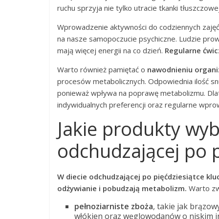
ruchu sprzyja nie tylko utracie tkanki tłuszczowe
Wprowadzenie aktywności do codziennych zajęć 
na nasze samopoczucie psychiczne. Ludzie prow
mają więcej energii na co dzień.
Regularne ćwic
Warto również pamiętać o
nawodnieniu organ
procesów metabolicznych. Odpowiednia ilość sn
ponieważ wpływa na poprawę metabolizmu. Dlate
indywidualnych preferencji oraz regularne wpr
Jakie produkty wyb
odchudzającej po p
W diecie odchudzającej po pięćdziesiątce klu
odżywianie i pobudzają metabolizm.
Warto zwr
pełnoziarniste zboża
, takie jak brązow
włókien oraz węglowodanów o niskim i