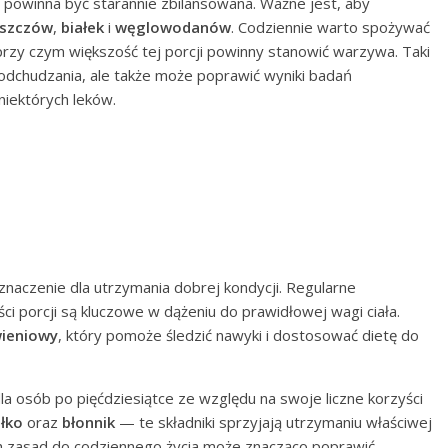
 powinna być starannie zbilansowana. Ważne jest, aby
uszczów
,
białek
i
węglowodanów
. Codziennie warto spożywać
 przy czym większość tej porcji powinny stanowić warzywa. Taki
dchudzania, ale także może poprawić wyniki badań
iektórych leków.
naczenie dla utrzymania dobrej kondycji. Regularne
i porcji są kluczowe w dążeniu do prawidłowej wagi ciała.
wieniowy
, który pomoże śledzić nawyki i dostosować dietę do
la osób po pięćdziesiątce ze względu na swoje liczne korzyści
ałko
oraz
błonnik
— te składniki sprzyjają utrzymaniu właściwej
ch zasad do codziennego życia może znacząco poprawić