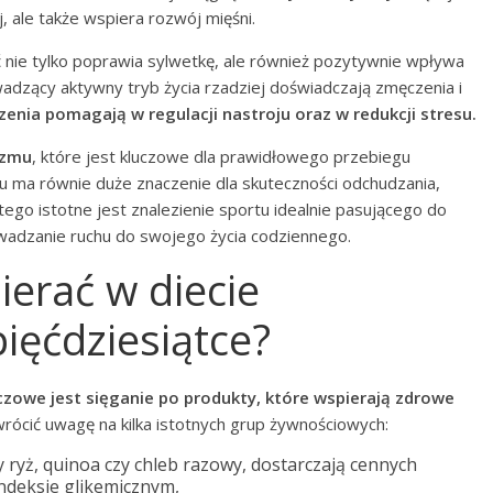
j, ale także wspiera rozwój mięśni.
nie tylko poprawia sylwetkę, ale również pozytywnie wpływa
adzący aktywny tryb życia rzadziej doświadczają zmęczenia i
zenia pomagają w regulacji nastroju oraz w redukcji stresu.
izmu
, które jest kluczowe dla prawidłowego przebiegu
u ma równie duże znaczenie dla skuteczności odchudzania,
go istotne jest znalezienie sportu idealnie pasującego do
owadzanie ruchu do swojego życia codziennego.
ierać w diecie
ięćdziesiątce?
czowe jest sięganie po produkty, które wspierają zdrowe
ócić uwagę na kilka istotnych grup żywnościowych:
y ryż, quinoa czy chleb razowy, dostarczają cennych
ndeksie glikemicznym,