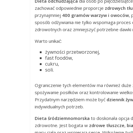
Dieta odchudzająca
dla osób po pięćdziesiątce
zachować odpowiednie proporcje
zdrowych tł
przynajmniej
400 gramów warzyw i owoców
,
sposób odżywiania nie tylko wspomaga proces o
zdrowotnych oraz zmniejszyć potrzebne dawki n
Warto unikać:
żywności przetworzonej,
fast foodów,
cukru,
soli.
Ograniczenie tych elementów ma również duże z
spożywanie posiłków oraz kontrolowanie wielkośc
Przydatnym narzędziem może być
dziennik ży
indywidualnych potrzeb.
Dieta śródziemnomorska
to doskonała opcja d
zdrowotne. Jest bogata w
zdrowe tłuszcze
,
bi
masy ciała oraz wspierają serce. Wdrożenie ty