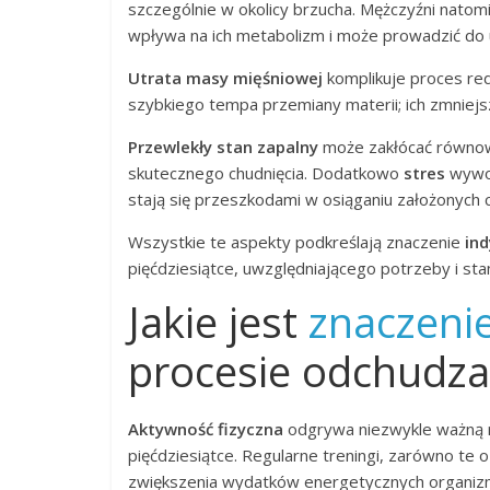
szczególnie w okolicy brzucha. Mężczyźni nato
wpływa na ich metabolizm i może prowadzić do 
Utrata masy mięśniowej
komplikuje proces red
szybkiego tempa przemiany materii; ich zmniejsze
Przewlekły stan zapalny
może zakłócać równowa
skutecznego chudnięcia. Dodatkowo
stres
wywoł
stają się przeszkodami w osiąganiu założonych 
Wszystkie te aspekty podkreślają znaczenie
in
pięćdziesiątce, uwzględniającego potrzeby i st
Jakie jest
znaczenie
procesie odchudza
Aktywność fizyczna
odgrywa niezwykle ważną 
pięćdziesiątce. Regularne treningi, zarówno te 
zwiększenia wydatków energetycznych organizmu