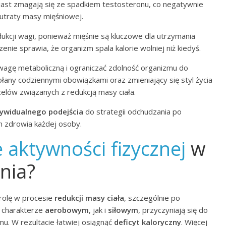
miast zmagają się ze spadkiem testosteronu, co negatywnie
utraty masy mięśniowej.
ukcji wagi, ponieważ mięśnie są kluczowe dla utrzymania
nie sprawia, że organizm spala kalorie wolniej niż kiedyś.
gę metaboliczną i ograniczać zdolność organizmu do
any codziennymi obowiązkami oraz zmieniający się styl życia
celów związanych z redukcją masy ciała.
dywidualnego podejścia
do strategii odchudzania po
an zdrowia każdej osoby.
 aktywności fizycznej
w
nia?
rolę w procesie
redukcji masy ciała
, szczególnie po
o charakterze
aerobowym
, jak i
siłowym
, przyczyniają się do
. W rezultacie łatwiej osiągnąć
deficyt kaloryczny
. Więcej