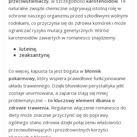
przeciwutleniaczy
, w szczególności
karotenoidów
. Te
naturalne związki chemiczne odgrywają istotną rolę w
ochronie naszego organizmu przed szkodliwymi wolnymi
rodnikami, co przyczynia się do zdrowia komórek i może
ograniczać ryzyko mutacji genetycznych. Wśród
karotenoidów zawartych w romanesco znajdziemy:
luteinę
,
zeaksantynę
.
Co więcej, kapusta ta jest bogata w
błonnik
pokarmowy
, który wspiera prawidłowe funkcjonowanie
układu trawiennego. Dzięki błonnikowi perystaltyka jelit
zostaje unormowana, a zaparcia stają się mniej
problematyczne –
to kluczowy element dbania o
zdrowie trawienia.
Regularne włączenie romanesco do
diety może znacznie przyczynić się do poprawy
ogólnego stanu zdrowia dzięki połączeniu właściwości
przeciwutleniających i prozdrowotnych korzyści
płynących z błonnika.