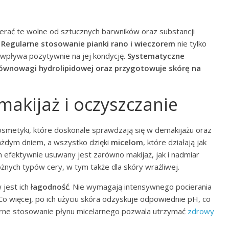
erać te wolne od sztucznych barwników oraz substancji
.
Regularne stosowanie pianki rano i wieczorem
nie tylko
 wpływa pozytywnie na jej kondycję.
Systematyczne
równowagi hydrolipidowej oraz przygotowuje skórę na
makijaż i oczyszczanie
smetyki, które doskonale sprawdzają się w demakijażu oraz
każdym dniem, a wszystko dzięki
micelom
, które działają jak
m efektywnie usuwany jest zarówno makijaż, jak i nadmiar
żnych typów cery, w tym także dla skóry wrażliwej.
 jest ich
łagodność
. Nie wymagają intensywnego pocierania
Co więcej, po ich użyciu skóra odzyskuje odpowiednie pH, co
larne stosowanie płynu micelarnego pozwala utrzymać
zdrowy