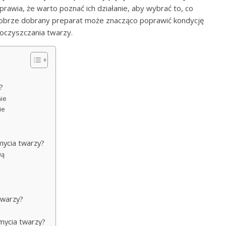
prawia, że warto poznać ich działanie, aby wybrać to, co
Dobrze dobrany preparat może znacząco poprawić kondycję
 oczyszczania twarzy.
?
nie
ie
mycia twarzy?
wą
twarzy?
 mycia twarzy?