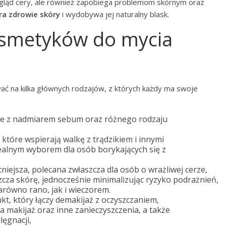
gląd cery, ale również zapobiega problemom skórnym oraz
ra zdrowie skóry
i wydobywa jej naturalny blask.
kosmetyków do mycia
ać na kilka głównych rodzajów, z których każdy ma swoje
bie z nadmiarem sebum oraz różnego rodzaju
 które wspierają walkę z trądzikiem i innymi
dealnym wyborem dla osób borykających się z
tniejsza, polecana zwłaszcza dla osób o wrażliwej cerze,
szcza skórę, jednocześnie minimalizując ryzyko podrażnień,
arówno rano, jak i wieczorem.
t, który łączy demakijaż z oczyszczaniem,
a makijaż oraz inne zanieczyszczenia, a także
lęgnacji,