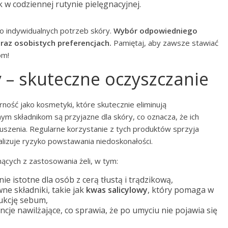
w codziennej rutynie pielęgnacyjnej.
 indywidualnych potrzeb skóry.
Wybór odpowiedniego
oraz osobistych preferencjach.
Pamiętaj, aby zawsze stawiać
om!
 – skuteczne oczyszczanie
ość jako kosmetyki, które skutecznie eliminują
ym składnikom są przyjazne dla skóry, co oznacza, że ich
uszenia. Regularne korzystanie z tych produktów sprzyja
izuje ryzyko powstawania niedoskonałości.
ących z zastosowania żeli, w tym:
lnie istotne dla osób z cerą tłustą i trądzikową,
ne składniki, takie jak
kwas salicylowy
, który pomaga w
ukcję sebum,
cje nawilżające, co sprawia, że po umyciu nie pojawia się