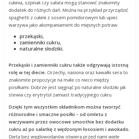
cukinia, szpinak czy sałata mogą stanowić znakomity
dodatek do różnych dań. Można na przykład przyrządzić
spaghetti z cukinii z sosem pomidorowym lub upiec
warzywa jako akompaniament do mięsnych potraw.
przekąski,
zamienniki cukru,
naturalne słodziki.
Przekąski i zamienniki cukru także odgrywają istotną
rolę w tej diecie.
Orzechy, nasiona oraz kawałki sera to
znakomite propozycje na małe co nieco między
posiłkami. Dobrze jest sięgnąć po naturalne słodziki jak
stewia czy erytrytol zamiast tradycyjnego cukru.
Dzięki tym wszystkim składnikom można tworzyć
różnorodne i smaczne posiłki – od omletu z
warzywami przez owocowe smoothie bez dodatku
cukru aż po sałatkę z wędzonym łososiem i awokado.
Dieta bez węglowodanów otwiera przed nami wiele