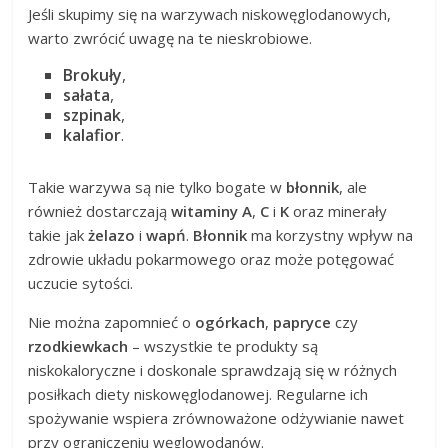
Jeśli skupimy się na warzywach niskowęglodanowych,
warto zwrócić uwagę na te nieskrobiowe.
Brokuły
,
sałata
,
szpinak
,
kalafior
.
Takie warzywa są nie tylko bogate w
błonnik
, ale
również dostarczają
witaminy A
,
C
i
K
oraz minerały
takie jak
żelazo
i
wapń
.
Błonnik
ma korzystny wpływ na
zdrowie układu pokarmowego oraz może potęgować
uczucie sytości.
Nie można zapomnieć o
ogórkach
,
papryce
czy
rzodkiewkach
– wszystkie te produkty są
niskokaloryczne i doskonale sprawdzają się w różnych
posiłkach diety niskowęglodanowej. Regularne ich
spożywanie wspiera zrównoważone odżywianie nawet
przy ograniczeniu węglowodanów.