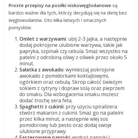
Proste przepisy na posiłki niskowęglodanowe
są
bardzo ważne dla tych, którzy decydują się na dietę bez
węglowodanów. Oto kilka łatwych i smacznych
pomysłów:
Omlet z warzywami
: ubij 2-3 jajka, a następnie
dodaj pokrojone ulubione warzywa, takie jak
papryka, szpinak czy cebula. Smaż wszystko na
patelni z odrobiną oliwy z oliwek przez około 5
minut.
Sałatka z awokado
: wymieszaj pokrojone
awokado z pomidorkami koktajlowymi,
ogórkiem oraz cebulą. Skrop całość świeżym
sokiem z cytryny i dopraw solą oraz pieprzem
do smaku. Dla wzbogacenia smaku możesz
dodać trochę sera feta.
Spaghetti z cukinii
: przy użyciu spiralizera
stwórz makaron z cukinii. Smaż go na patelni
przez kilka minut, a następnie wlej sos
pomidorowy lub pesto oraz dodaj swoje
ulubione przyprawy.
Faszerowane papryki
: wydrąż papryki i