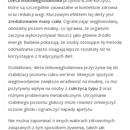
Dieta niskowęglodanowa
przynosi liczne korzyści,
które są szczególnie zauważalne w kontekście zdrowia
oraz redukcji wagi. Kluczowym efektem tej diety jest
zredukowanie masy ciała
. Ograniczając węglowodany,
obniżamy poziom insuliny, co sprawia, że organizm
zaczyna wykorzystywać tłuszcz jako główne źródło
energii. Badania pokazują, że osoby stosujące tę metodę
odchudzania często osiągają lepsze rezultaty niż te
korzystające z tradycyjnych diet.
Dodatkowo, dieta niskowęglodanowa przyczynia się do
stabilizacji poziomu cukru we krwi. Mniejsze spożycie
węglowodanów zwiększa wrażliwość na insulinę, co ma
pozytywny wpływ na osoby z
cukrzycą typu 2
oraz
różnymi problemami metabolicznymi. Utrzymanie
stabilnego poziomu glukozy może również zmniejszyć
uczucie głodu i ograniczyć napady apetytu.
Nie można zapominać o innych walorach zdrowotnych
związanych z tym sposobem żywienia, takich jak: