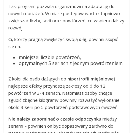
Taki program pozwala organizmowi na adaptację do
nowych obciążeń. W miarę postępów warto stopniowo
zwiększać liczbę serii oraz powtórzeń, co wspiera dalszy
rozwój.
Ci, którzy pragną zwiększyć swoją
siłę
, powinni skupić
się na:
mniejszej liczbie powtórzeń,
optymalnych 5 seriach z jednym powtórzeniem.
Z kolei dla osób dążących do
hipertrofii mięśniowej
najlepsze efekty przynoszą zakresy od 6 do 12
powtórzeń w 3-4 seriach. Natomiast osoby chcące
zgubić zbędne kilogramy powinny rozważyć wykonanie
około 3 serii po 5 powtórzeń podstawowych ćwiczeń.
Nie należy zapominać o czasie odpoczynku
między
seriami – powinien on być dopasowany zarówno do
intensywności treningu, jak i indywidualnych możliwości