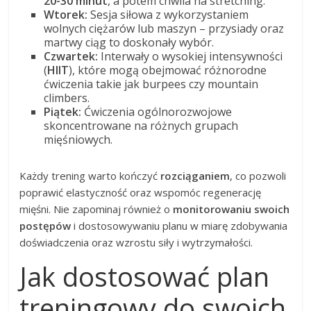
20-30 minut
, a potem chwila na stretching.
Wtorek:
Sesja siłowa z wykorzystaniem
wolnych ciężarów lub maszyn – przysiady oraz
martwy ciąg to doskonały wybór.
Czwartek:
Interwały o wysokiej intensywności
(
HIIT
), które mogą obejmować różnorodne
ćwiczenia takie jak burpees czy mountain
climbers.
Piątek:
Ćwiczenia ogólnorozwojowe
skoncentrowane na różnych grupach
mięśniowych.
Każdy trening warto kończyć
rozciąganiem
, co pozwoli
poprawić elastyczność oraz wspomóc regenerację
mięśni. Nie zapominaj również o
monitorowaniu swoich
postępów
i dostosowywaniu planu w miarę zdobywania
doświadczenia oraz wzrostu siły i wytrzymałości.
Jak dostosować plan
treningowy do swoich