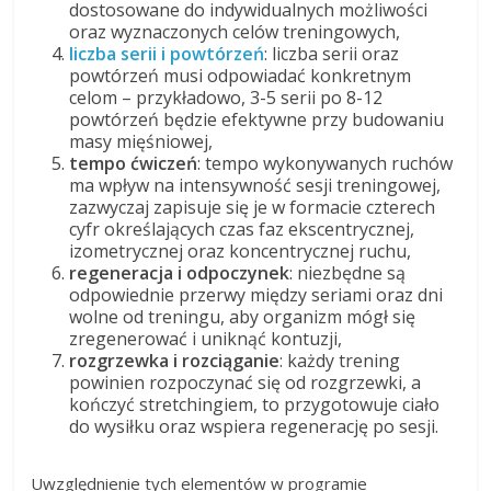
dostosowane do indywidualnych możliwości
oraz wyznaczonych celów treningowych,
liczba serii i powtórzeń
: liczba serii oraz
powtórzeń musi odpowiadać konkretnym
celom – przykładowo, 3-5 serii po 8-12
powtórzeń będzie efektywne przy budowaniu
masy mięśniowej,
tempo ćwiczeń
: tempo wykonywanych ruchów
ma wpływ na intensywność sesji treningowej,
zazwyczaj zapisuje się je w formacie czterech
cyfr określających czas faz ekscentrycznej,
izometrycznej oraz koncentrycznej ruchu,
regeneracja i odpoczynek
: niezbędne są
odpowiednie przerwy między seriami oraz dni
wolne od treningu, aby organizm mógł się
zregenerować i uniknąć kontuzji,
rozgrzewka i rozciąganie
: każdy trening
powinien rozpoczynać się od rozgrzewki, a
kończyć stretchingiem, to przygotowuje ciało
do wysiłku oraz wspiera regenerację po sesji.
Uwzględnienie tych elementów w programie