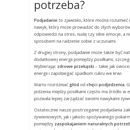
potrzeba?
Podjadanie
to zjawisko, które można rozumieć 
nawyk, który może prowadzić do złych wyboró
odpowiedzi na stres, nudę czy silne emocje, a n
sposobem na radzenie sobie z uczuciami.
Z drugiej strony, podjadanie może także być na
dodatkowej energii pomiędzy posiłkami, szczegó
Wybierając
zdrowe przekąski
– takie jak owoc
energii i zapobiegać spadkom cukru we krwi.
Warto rozróżniać
głód
od
chęci podjedzenia
. 
jedzenia między posiłkami często ma źródło w 
pozwala lepiej zarządzać swoimi nawykami żyw
Ostatecznie nasze postrzeganie podjadania za
żywieniowych, jak i jakości spożywanego poka
pomiędzy
zaspokajaniem naturalnych potrze