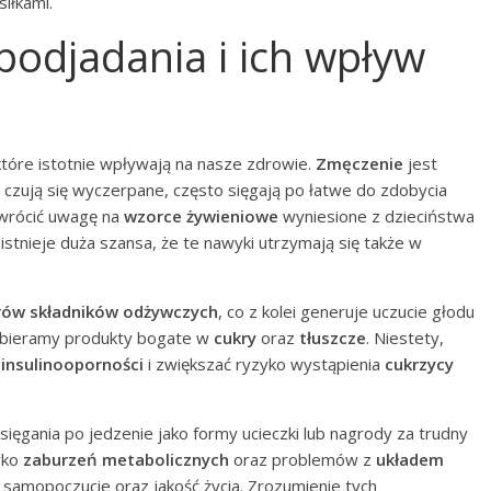
iłkami.
 podjadania i ich wpływ
tóre istotnie wpływają na nasze zdrowie.
Zmęczenie
jest
czują się wyczerpane, często sięgają po łatwe do zdobycia
zwrócić uwagę na
wzorce żywieniowe
wyniesione z dzieciństwa
istnieje duża szansa, że te nawyki utrzymają się także w
rów składników odżywczych
, co z kolei generuje uczucie głodu
 wybieramy produkty bogate w
cukry
oraz
tłuszcze
. Niestety,
i
insulinooporności
i zwiększać ryzyko wystąpienia
cukrzycy
ięgania po jedzenie jako formy ucieczki lub nagrody za trudny
yko
zaburzeń metabolicznych
oraz problemów z
układem
samopoczucie oraz jakość życia. Zrozumienie tych