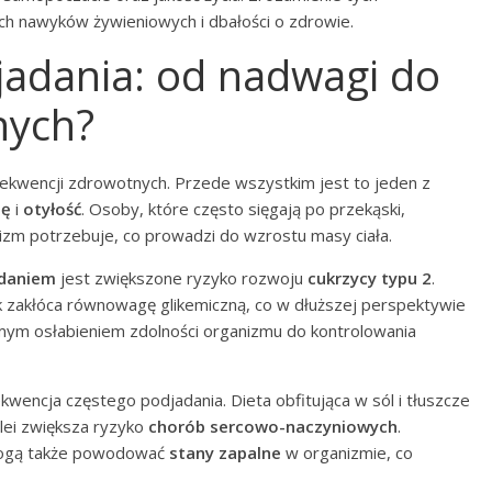
h nawyków żywieniowych i dbałości o zdrowie.
djadania: od nadwagi do
nych?
kwencji zdrowotnych. Przede wszystkim jest to jeden z
gę
i
otyłość
. Osoby, które często sięgają po przekąski,
anizm potrzebuje, co prowadzi do wzrostu masy ciała.
daniem
jest zwiększone ryzyko rozwoju
cukrzycy typu 2
.
ek zakłóca równowagę glikemiczną, co w dłuższej perspektywie
mym osłabieniem zdolności organizmu do kontrolowania
kwencja częstego podjadania. Dieta obfitująca w sól i tłuszcze
olei zwiększa ryzyko
chorób sercowo-naczyniowych
.
mogą także powodować
stany zapalne
w organizmie, co