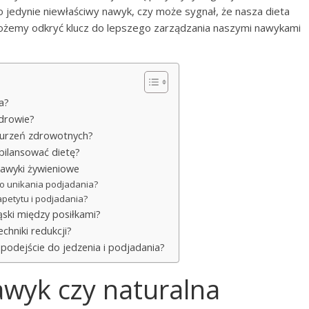
 jedynie niewłaściwy nawyk, czy może sygnał, że nasza dieta
ożemy odkryć klucz do lepszego zarządzania naszymi nawykami
a?
zdrowie?
aburzeń zdrowotnych?
zbilansować dietę?
nawyki żywieniowe
o unikania podjadania?
 apetytu i podjadania?
ąski między posiłkami?
chniki redukcji?
 podejście do jedzenia i podjadania?
awyk czy naturalna