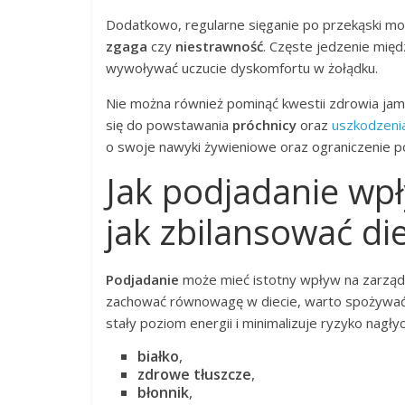
Dodatkowo, regularne sięganie po przekąski m
zgaga
czy
niestrawność
. Częste jedzenie międ
wywoływać uczucie dyskomfortu w żołądku.
Nie można również pominąć kwestii zdrowia jam
się do powstawania
próchnicy
oraz
uszkodzenia
o swoje nawyki żywieniowe oraz ograniczenie p
Jak podjadanie wpł
jak zbilansować di
Podjadanie
może mieć istotny wpływ na zarządz
zachować równowagę w diecie, warto spożywać 
stały poziom energii i minimalizuje ryzyko nagł
białko
,
zdrowe tłuszcze
,
błonnik
,