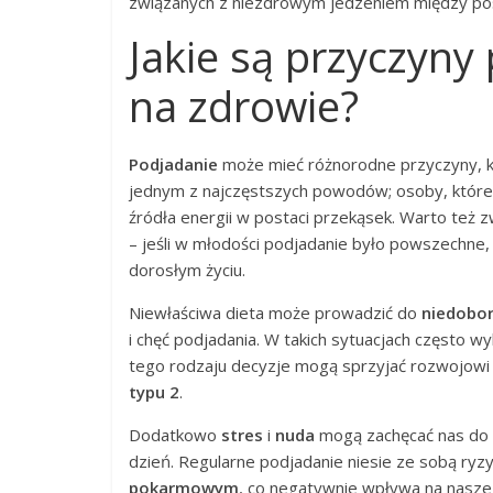
związanych z niezdrowym jedzeniem między pos
Jakie są przyczyny
na zdrowie?
Podjadanie
może mieć różnorodne przyczyny, k
jednym z najczęstszych powodów; osoby, które 
źródła energii w postaci przekąsek. Warto też 
– jeśli w młodości podjadanie było powszechne, 
dorosłym życiu.
Niewłaściwa dieta może prowadzić do
niedobo
i chęć podjadania. W takich sytuacjach często
tego rodzaju decyzje mogą sprzyjać rozwojow
typu 2
.
Dodatkowo
stres
i
nuda
mogą zachęcać nas do s
dzień. Regularne podjadanie niesie ze sobą ryz
pokarmowym
, co negatywnie wpływa na nasze 