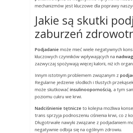
mechanizmów jest kluczowe dla poprawy naszyc
Jakie są skutki po
zaburzeń zdrowot
Podjadanie
może mieć wiele negatywnych konse
kluczowych czynników wpływających na
nadwa
zazwyczaj spożywają więcej kalorii, niż ich org
Innym istotnym problemem związanym z
podja
Regularne jedzenie słodkich i tłustych przekąs
może skutkować
insulinoopornością
, a tym sa
poziomu cukru we krwi.
Nadciśnienie tętnicze
to kolejna możliwa konse
trans sprzyja podnoszeniu ciśnienia krwi, co z k
Długotrwałe nawyki związane z podjadaniem 
negatywnie odbija się na ogólnym zdrowiu.