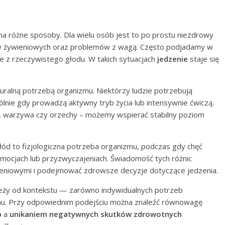
na różne sposoby. Dla wielu osób jest to po prostu niezdrowy
w żywieniowych oraz problemów z wagą. Często podjadamy w
ie z rzeczywistego głodu. W takich sytuacjach
jedzenie
staje się
turalną potrzebą organizmu. Niektórzy ludzie potrzebują
lnie gdy prowadzą aktywny tryb życia lub intensywnie ćwiczą.
e, warzywa czy orzechy – możemy wspierać stabilny poziom
Głód to fizjologiczna potrzeba organizmu, podczas gdy chęć
emocjach lub przyzwyczajeniach. Świadomość tych różnic
ieniowymi i podejmować zdrowsze decyzje dotyczące jedzenia.
leży od kontekstu — zarówno indywidualnych potrzeb
rmu. Przy odpowiednim podejściu można znaleźć równowagę
b
a
unikaniem negatywnych skutków zdrowotnych