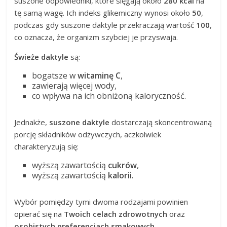
suszone odpowiedniki, które sięgają około
280 kcal
na
tę samą wagę. Ich indeks glikemiczny wynosi około
50
,
podczas gdy suszone daktyle przekraczają wartość
100
,
co oznacza, że organizm szybciej je przyswaja.
Świeże daktyle
są:
bogatsze w
witaminę C
,
zawierają więcej wody,
co wpływa na ich obniżoną kaloryczność.
Jednakże,
suszone daktyle
dostarczają skoncentrowaną
porcję składników odżywczych, aczkolwiek
charakteryzują się:
wyższą zawartością
cukrów
,
wyższą zawartością
kalorii
.
Wybór pomiędzy tymi dwoma rodzajami powinien
opierać się na
Twoich celach zdrowotnych
oraz
osobistych preferencjach smakowych
.