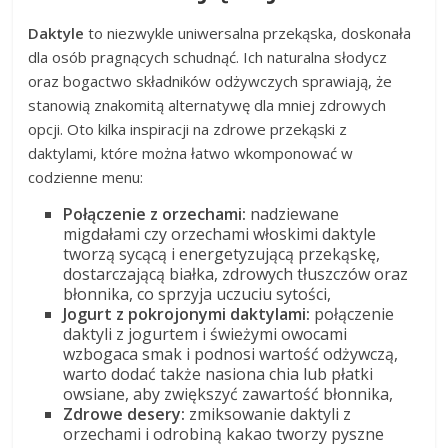
Daktyle
to niezwykle uniwersalna przekąska, doskonała
dla osób pragnących schudnąć. Ich naturalna słodycz
oraz bogactwo składników odżywczych sprawiają, że
stanowią znakomitą alternatywę dla mniej zdrowych
opcji. Oto kilka inspiracji na zdrowe przekąski z
daktylami, które można łatwo wkomponować w
codzienne menu:
Połączenie z orzechami:
nadziewane
migdałami czy orzechami włoskimi daktyle
tworzą sycącą i energetyzującą przekąskę,
dostarczającą białka, zdrowych tłuszczów oraz
błonnika, co sprzyja uczuciu sytości,
Jogurt z pokrojonymi daktylami:
połączenie
daktyli z jogurtem i świeżymi owocami
wzbogaca smak i podnosi wartość odżywczą,
warto dodać także nasiona chia lub płatki
owsiane, aby zwiększyć zawartość błonnika,
Zdrowe desery:
zmiksowanie daktyli z
orzechami i odrobiną kakao tworzy pyszne