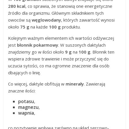
280 kcal
, co sprawia, że stanowią one energetyczne
źródło dla organizmu. Głównym składnikiem tych
owoców są
węglowodany
, których zawartość wynosi
około
75 g
na każde
100 g
produktu.
Kolejnym ważnym elementem ich wartości odżywczej
jest
błonnik pokarmowy
. W suszonych daktylach
znajdziemy go w ilości około
9 g
na
100 g
. Błonnik ten
wspiera zdrowe trawienie i może przyczynić się do
uczucia sytości, co ma ogromne znaczenie dla osób
dbających o linię.
Co więcej, daktyle obfitują w
minerały
. Zawierają
znaczne ilości:
potasu
,
magnezu
,
wapnia
,
co pozytywnie wpływa zarówno na układ sercowo-