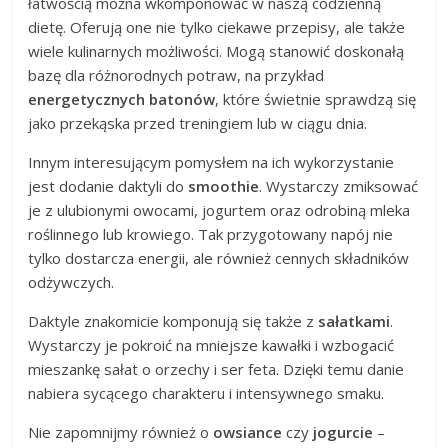
łatwością można wkomponować w naszą codzienną
dietę. Oferują one nie tylko ciekawe przepisy, ale także
wiele kulinarnych możliwości. Mogą stanowić doskonałą
bazę dla różnorodnych potraw, na przykład
energetycznych batonów
, które świetnie sprawdzą się
jako przekąska przed treningiem lub w ciągu dnia.
Innym interesującym pomysłem na ich wykorzystanie
jest dodanie daktyli do
smoothie
. Wystarczy zmiksować
je z ulubionymi owocami, jogurtem oraz odrobiną mleka
roślinnego lub krowiego. Tak przygotowany napój nie
tylko dostarcza energii, ale również cennych składników
odżywczych.
Daktyle znakomicie komponują się także z
sałatkami
.
Wystarczy je pokroić na mniejsze kawałki i wzbogacić
mieszankę sałat o orzechy i ser feta. Dzięki temu danie
nabiera sycącego charakteru i intensywnego smaku.
Nie zapomnijmy również o
owsiance
czy
jogurcie
–