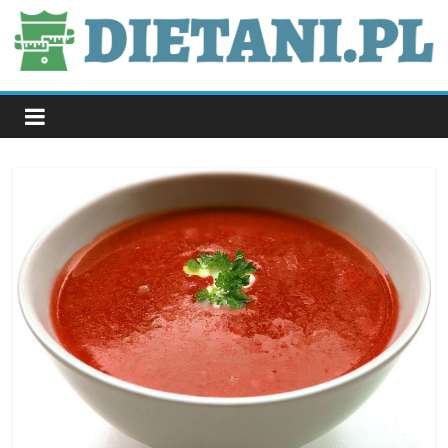
Skip
to
content
dietani.pl