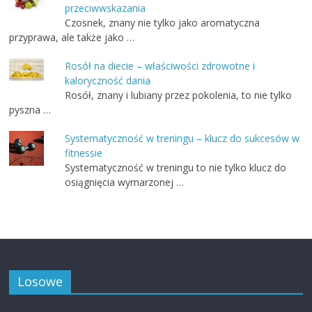
przeciwwskazania
Czosnek, znany nie tylko jako aromatyczna
przyprawa, ale także jako …
Rosół na diecie – właściwości zdrowotne i
kaloryczność dania
Rosół, znany i lubiany przez pokolenia, to nie tylko
pyszna …
Systematyczność w treningu – klucz do sukcesów w
fitnessie
Systematyczność w treningu to nie tylko klucz do
osiągnięcia wymarzonej …
Losowe