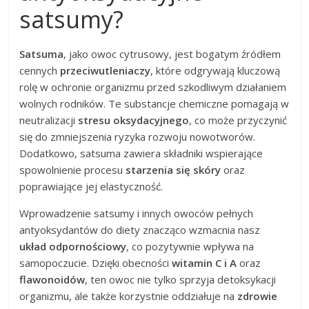
satsumy?
Satsuma
, jako owoc cytrusowy, jest bogatym źródłem
cennych
przeciwutleniaczy
, które odgrywają kluczową
rolę w ochronie organizmu przed szkodliwym działaniem
wolnych rodników. Te substancje chemiczne pomagają w
neutralizacji
stresu oksydacyjnego
, co może przyczynić
się do zmniejszenia ryzyka rozwoju nowotworów.
Dodatkowo, satsuma zawiera składniki wspierające
spowolnienie procesu
starzenia się skóry
oraz
poprawiające jej elastyczność.
Wprowadzenie satsumy i innych owoców pełnych
antyoksydantów do diety znacząco wzmacnia nasz
układ odpornościowy
, co pozytywnie wpływa na
samopoczucie. Dzięki obecności
witamin C i A
oraz
flawonoidów
, ten owoc nie tylko sprzyja detoksykacji
organizmu, ale także korzystnie oddziałuje na
zdrowie