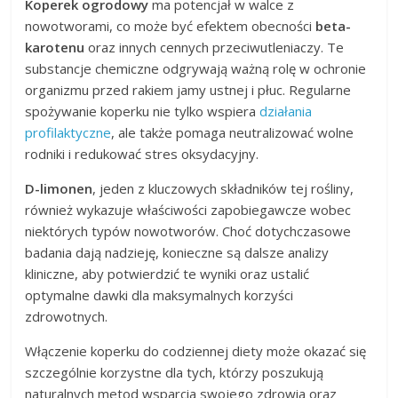
Koperek ogrodowy
ma potencjał w walce z
nowotworami, co może być efektem obecności
beta-
karotenu
oraz innych cennych przeciwutleniaczy. Te
substancje chemiczne odgrywają ważną rolę w ochronie
organizmu przed rakiem jamy ustnej i płuc. Regularne
spożywanie koperku nie tylko wspiera
działania
profilaktyczne
, ale także pomaga neutralizować wolne
rodniki i redukować stres oksydacyjny.
D-limonen
, jeden z kluczowych składników tej rośliny,
również wykazuje właściwości zapobiegawcze wobec
niektórych typów nowotworów. Choć dotychczasowe
badania dają nadzieję, konieczne są dalsze analizy
kliniczne, aby potwierdzić te wyniki oraz ustalić
optymalne dawki dla maksymalnych korzyści
zdrowotnych.
Włączenie koperku do codziennej diety może okazać się
szczególnie korzystne dla tych, którzy poszukują
naturalnych metod wsparcia swojego zdrowia oraz