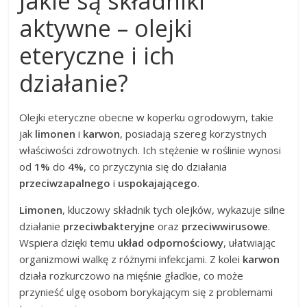
Jakie są składniki
aktywne – olejki
eteryczne i ich
działanie?
Olejki eteryczne obecne w koperku ogrodowym, takie
jak
limonen
i
karwon
, posiadają szereg korzystnych
właściwości zdrowotnych. Ich stężenie w roślinie wynosi
od
1%
do
4%
, co przyczynia się do działania
przeciwzapalnego
i
uspokajającego
.
Limonen
, kluczowy składnik tych olejków, wykazuje silne
działanie
przeciwbakteryjne
oraz
przeciwwirusowe
.
Wspiera dzięki temu
układ odpornościowy
, ułatwiając
organizmowi walkę z różnymi infekcjami. Z kolei
karwon
działa rozkurczowo na mięśnie gładkie, co może
przynieść ulgę osobom borykającym się z problemami