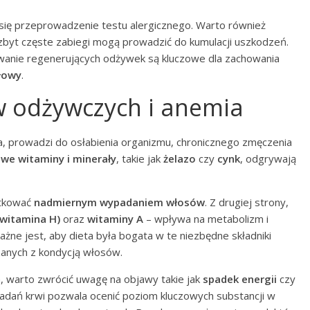
 się przeprowadzenie testu alergicznego. Warto również
zbyt częste zabiegi mogą prowadzić do kumulacji uszkodzeń.
sowanie regenerujących odżywek są kluczowe dla zachowania
łowy
.
w odżywczych i anemia
, prowadzi do osłabienia organizmu, chronicznego zmęczenia
we witaminy i minerały
, takie jak
żelazo
czy
cynk
, odgrywają
utkować
nadmiernym wypadaniem włosów
. Z drugiej strony,
(witamina H)
oraz
witaminy A
– wpływa na metabolizm i
ne jest, aby dieta była bogata w te niezbędne składniki
anych z kondycją włosów.
 warto zwrócić uwagę na objawy takie jak
spadek energii
czy
adań krwi pozwala ocenić poziom kluczowych substancji w