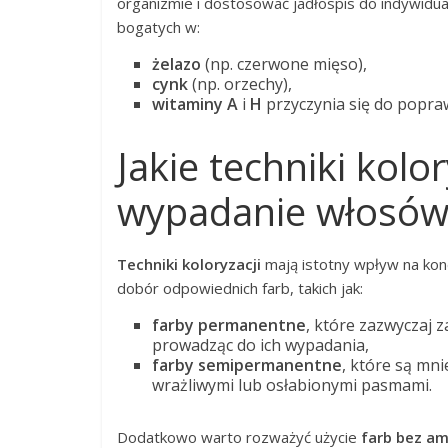
organizmie i dostosować jadłospis do indywid
bogatych w:
żelazo
(np. czerwone mięso),
cynk
(np. orzechy),
witaminy A
i
H
przyczynia się do popra
Jakie techniki kolo
wypadanie włosów
Techniki koloryzacji
mają istotny wpływ na kond
dobór odpowiednich farb, takich jak:
farby permanentne
, które zazwyczaj 
prowadząc do ich wypadania,
farby semipermanentne
, które są mn
wrażliwymi lub osłabionymi pasmami.
Dodatkowo warto rozważyć użycie
farb bez a