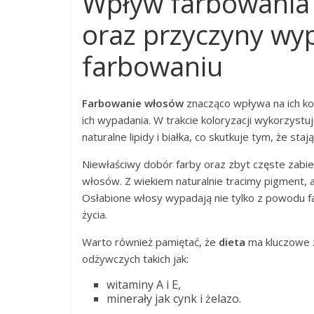
Wpływ farbowania 
oraz przyczyny wy
farbowaniu
Farbowanie włosów
znacząco wpływa na ich ko
ich wypadania. W trakcie koloryzacji wykorzystu
naturalne lipidy i białka, co skutkuje tym, że st
Niewłaściwy dobór farby oraz zbyt częste zabi
włosów. Z wiekiem naturalnie tracimy pigment, a
Osłabione włosy wypadają nie tylko z powodu fa
życia.
Warto również pamiętać, że
dieta
ma kluczowe z
odżywczych takich jak:
witaminy A i E,
minerały jak cynk i żelazo.