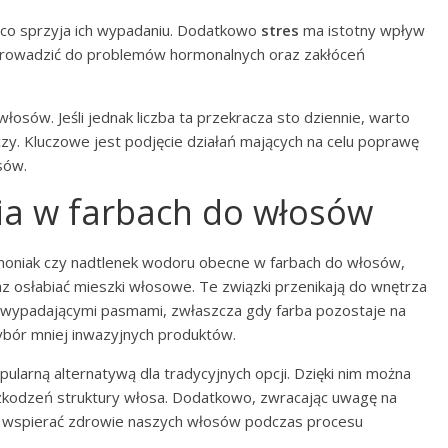
co sprzyja ich wypadaniu. Dodatkowo
stres
ma istotny wpływ
 prowadzić do problemów hormonalnych oraz zakłóceń
włosów. Jeśli jednak liczba ta przekracza sto dziennie, warto
zy. Kluczowe jest podjęcie działań mających na celu poprawę
sów.
ia w farbach do włosów
 amoniak czy nadtlenek wodoru obecne w farbach do włosów,
 osłabiać mieszki włosowe. Te związki przenikają do wnętrza
az wypadającymi pasmami, zwłaszcza gdy farba pozostaje na
ybór mniej inwazyjnych produktów.
pularną alternatywą dla tradycyjnych opcji. Dzięki nim można
zkodzeń struktury włosa. Dodatkowo, zwracając uwagę na
y wspierać zdrowie naszych włosów podczas procesu