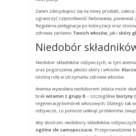
Zanim zdecydujesz się na nowy produkt, zaleca
ograniczyć częstotliwość farbowania, ponieważ 
Regularna pielęgnacja po koloryzacji oraz sto
zdrowia zarówno
Twoich włosów
, jak i
skóry g
Niedobór składnikó
Niedobór składników odżywczych, w tym anemia
oraz pogorszenia jakości skóry i włosów.
Kluczo
istotną rolę w utrzymaniu zdrowia włosów.
Anemia wywołana niedoborem żelaza może sk
brak
witamin z grupy B
– szczególnie
biotyny 
regenerację komórek włosowych. Dlatego tak waż
odżywcze, co pomoże uniknąć problemów związ
Aby dostrzec niedobory składników odżywczych,
ogólne złe samopoczucie
. Przeprowadzenie b