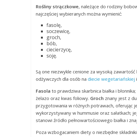
Rośliny strączkowe
, należące do rodziny bobow
najczęściej wybieranych można wymienić:
fasolę,
soczewicę,
groch,
bób,
ciecierzycę,
soję.
Są one niezwykle cenione za wysoką zawartość
odżywczych dla osób na
diecie wegetariańskiej
Fasola
to prawdziwa skarbnica białka i błonnik
żelazo oraz kwas foliowy.
Groch
znany jest z duż
przygotowania w różnych potrawach, oferując 
wykorzystywany w hummusie oraz sałatkach; je
stanowi źródło pełnowartościowego białka i zna
Poza wzbogacaniem diety o niezbędne składnik