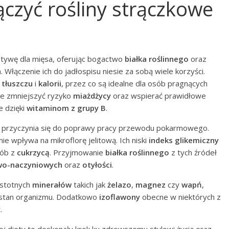
czyć rośliny strączkowe
atywę dla mięsa, oferując bogactwo
białka roślinnego
oraz
Włączenie ich do jadłospisu niesie za sobą wiele korzyści.
ą
tłuszczu
i
kalorii
, przez co są idealne dla osób pragnących
że zmniejszyć ryzyko
miażdżycy
oraz wspierać prawidłowe
e dzięki
witaminom z grupy B
.
h przyczynia się do poprawy pracy przewodu pokarmowego.
nie wpływa na mikroflorę jelitową. Ich niski
indeks glikemiczny
sób z
cukrzycą
. Przyjmowanie
białka roślinnego
z tych źródeł
wo-naczyniowych
oraz
otyłości
.
istotnych
minerałów
takich jak
żelazo
,
magnez
czy
wapń
,
y stan organizmu. Dodatkowo
izoflawony
obecne w niektórych z
.