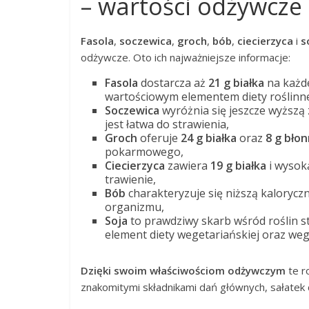
– wartości odżywcze
Fasola
,
soczewica
,
groch
,
bób
,
ciecierzyca
i
s
odżywcze. Oto ich najważniejsze informacje:
Fasola
dostarcza aż
21 g białka
na każde
wartościowym elementem diety roślinne
Soczewica
wyróżnia się jeszcze wyższą 
jest łatwa do strawienia,
Groch
oferuje
24 g białka
oraz
8 g błon
pokarmowego,
Ciecierzyca
zawiera
19 g białka
i wyso
trawienie,
Bób
charakteryzuje się niższą kaloryczn
organizmu,
Soja
to prawdziwy skarb wśród roślin st
element diety wegetariańskiej oraz weg
Dzięki swoim właściwościom odżywczym
te r
znakomitymi składnikami dań głównych, sałatek