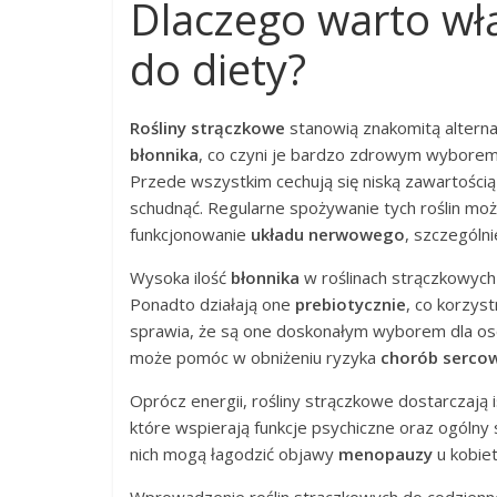
Dlaczego warto włą
do diety?
Rośliny strączkowe
stanowią znakomitą altern
błonnika
, co czyni je bardzo zdrowym wyborem. 
Przede wszystkim cechują się niską zawartości
schudnąć. Regularne spożywanie tych roślin mo
funkcjonowanie
układu nerwowego
, szczególni
Wysoka ilość
błonnika
w roślinach strączkowyc
Ponadto działają one
prebiotycznie
, co korzyst
sprawia, że są one doskonałym wyborem dla o
może pomóc w obniżeniu ryzyka
chorób serco
Oprócz energii, rośliny strączkowe dostarczają 
które wspierają funkcje psychiczne oraz ogóln
nich mogą łagodzić objawy
menopauzy
u kobiet