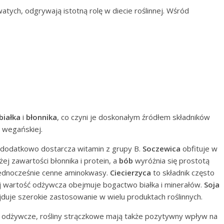
atych, odgrywają istotną rolę w diecie roślinnej. Wśród
białka
i
błonnika
, co czyni je doskonałym źródłem składników
i wegańskiej.
a; dodatkowo dostarcza witamin z grupy B.
Soczewica
obfituje w
ej zawartości błonnika i protein, a
bób
wyróżnia się prostotą
jednocześnie cenne aminokwasy.
Ciecierzyca
to składnik często
j wartość odżywcza obejmuje bogactwo białka i minerałów.
Soja
jduje szerokie zastosowanie w wielu produktach roślinnych.
i odżywcze, rośliny strączkowe mają także pozytywny wpływ na