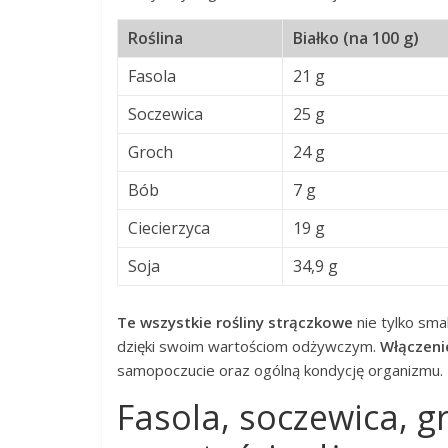
Roślina
Białko (na 100 g)
Fasola
21 g
Soczewica
25 g
Groch
24 g
Bób
7 g
Ciecierzyca
19 g
Soja
34,9 g
Te wszystkie rośliny strączkowe
nie tylko sma
dzięki swoim wartościom odżywczym.
Włączenie
samopoczucie oraz ogólną kondycję organizmu.
Fasola, soczewica, gr