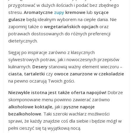
przygotować w dużych ilościach i podać bez zbędnego
stresu.
Aromatyczne
zupy
kremowe
lub
sycące
gulasze
będą idealnym wyborem na ciepłe dania. Nie
zapomnij także o
wegetariańskich opcjach
oraz
potrawach dostosowanych do różnych preferencji
dietetycznych.
Sięgaj po inspiracje zarówno z klasycznych
sylwestrowych potraw, jak i nowoczesnych przepisów
kulinarnych.
Desery
stanowią ważny element wieczoru –
ciasta
,
tartaletki
czy
owoce zanurzone w czekoladzie
na pewno oczarują Twoich gości.
Niezwykle istotna jest także oferta napojów!
Dobrze
skomponowane menu powinno zawierać zarówno
alkoholowe koktajle
, jak i
pyszne napoje
bezalkoholowe
. Taki szeroki wachlarz możliwości
sprawi, że każdy znajdzie coś dla siebie i będzie mógł w
pełni cieszyć się tą wyjątkową nocą.