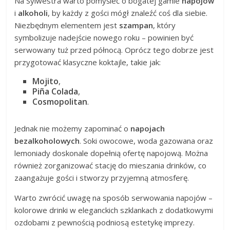
Na Sylwestra warto pomyśleć o bogatej gamie
napojów
i
alkoholi
, by każdy z gości mógł znaleźć coś dla siebie.
Niezbędnym elementem jest
szampan
, który
symbolizuje nadejście nowego roku – powinien być
serwowany tuż przed północą. Oprócz tego dobrze jest
przygotować klasyczne koktajle, takie jak:
Mojito
,
Piña Colada
,
Cosmopolitan
.
Jednak nie możemy zapominać o
napojach
bezalkoholowych
. Soki owocowe, woda gazowana oraz
lemoniady doskonale dopełnią ofertę napojową. Można
również zorganizować stację do mieszania drinków, co
zaangażuje gości i stworzy przyjemną atmosferę.
Warto zwrócić uwagę na sposób serwowania napojów –
kolorowe drinki w eleganckich szklankach z dodatkowymi
ozdobami z pewnością podniosą estetykę imprezy.