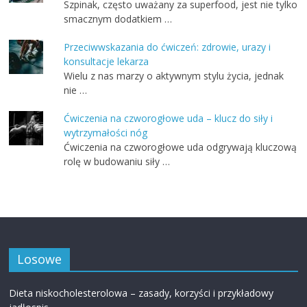
Szpinak, często uważany za superfood, jest nie tylko
smacznym dodatkiem …
Przeciwwskazania do ćwiczeń: zdrowie, urazy i
konsultacje lekarza
Wielu z nas marzy o aktywnym stylu życia, jednak
nie …
Ćwiczenia na czworogłowe uda – klucz do siły i
wytrzymałości nóg
Ćwiczenia na czworogłowe uda odgrywają kluczową
rolę w budowaniu siły …
Losowe
Dieta niskocholesterolowa – zasady, korzyści i przykładowy