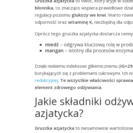
Gruszka azjatycka
to owoc, który kryje w sobi
błonnika
, co znacząco wspiera prawidłowe dz
regulacji poziomu
glukozy we krwi
. Warto równ
odporność oraz
witaminę K
, niezbędną dla odpo
Oprócz tego gruszka azjatycka dostarcza cenny
miedź
– odgrywa kluczową rolę w produ
mangan
– istotny dla procesów enzyma
Dzięki niskiemu indeksowi glikemicznemu (
IG=29
borykających się z problemami cukrowymi. Ich n
redukcyjnej
.
Te wszystkie właściwości sprawia
element zdrowego odżywiania.
Jakie składniki odży
azjatycka?
Gruszka azjatycka
to niesamowicie wartościow