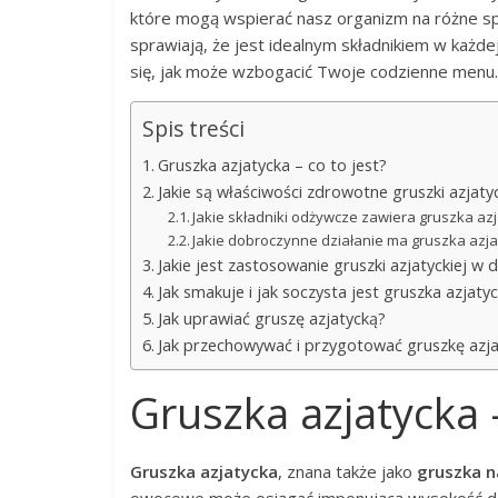
które mogą wspierać nasz organizm na różne spos
sprawiają, że jest idealnym składnikiem w każd
się, jak może wzbogacić Twoje codzienne menu.
Spis treści
Gruszka azjatycka – co to jest?
Jakie są właściwości zdrowotne gruszki azjatyc
Jakie składniki odżywcze zawiera gruszka az
Jakie dobroczynne działanie ma gruszka azj
Jakie jest zastosowanie gruszki azjatyckiej w d
Jak smakuje i jak soczysta jest gruszka azjaty
Jak uprawiać gruszę azjatycką?
Jak przechowywać i przygotować gruszkę azj
Gruszka azjatycka –
Gruszka azjatycka
, znana także jako
gruszka n
owocowe może osiągać imponującą wysokość 