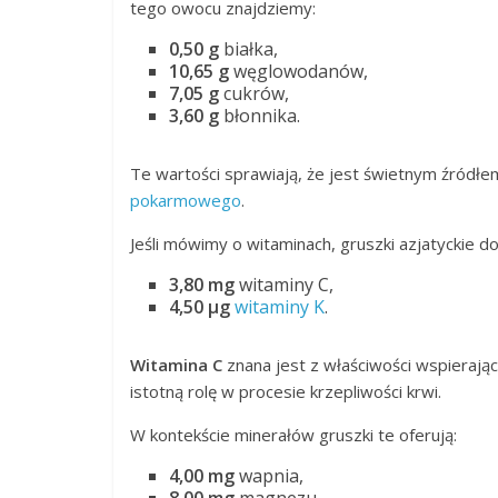
tego owocu znajdziemy:
0,50 g
białka,
10,65 g
węglowodanów,
7,05 g
cukrów,
3,60 g
błonnika.
Te wartości sprawiają, że jest świetnym źródłe
pokarmowego
.
Jeśli mówimy o witaminach, gruszki azjatyckie d
3,80 mg
witaminy C,
4,50 µg
witaminy K
.
Witamina C
znana jest z właściwości wspieraj
istotną rolę w procesie krzepliwości krwi.
W kontekście minerałów gruszki te oferują:
4,00 mg
wapnia,
8,00 mg
magnezu,