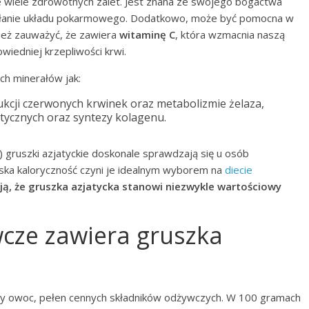
e wiele zdrowotnych zalet. Jest znana ze swojego bogactwa
iałanie układu pokarmowego. Dodatkowo, może być pomocna w
ież zauważyć, że zawiera
witaminę C
, która wzmacnia naszą
wiedniej krzepliwości krwi.
ch minerałów jak:
kcji czerwonych krwinek oraz metabolizmie żelaza,
tycznych oraz syntezy kolagenu.
) gruszki azjatyckie doskonale sprawdzają się u osób
iska kaloryczność czyni je idealnym wyborem na
diecie
ją, że gruszka azjatycka stanowi niezwykle wartościowy
wcze zawiera gruszka
y owoc, pełen cennych składników odżywczych. W 100 gramach