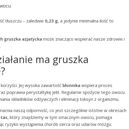
wocu.
ość tłuszczu – zaledwie
0,23 g
, a jedynie minimalna ilość to
h gruszka azjatycka
może znacząco wspierać nasze zdrowie i
.
ziałanie ma gruszka
e?
korzyści. Jej wysoka zawartość
błonnika
wspiera proces
raz poprawia perystaltykę jelit. Regularne spożycie tego owocu
ania składników odżywczych i eliminacji toksyn z organizmu.
macnia naszą odporność, co jest szczególnie istotne w okresach
otas
, który znajdziemy w tym smacznym owocu, pomaga
jąc ryzyko wystąpienia chorób serca oraz udarów mózgu.