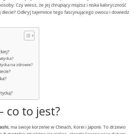
oby. Czy wiesz, że jej chrupiący miąższ i niska kaloryczność
ej diecie? Odkryj tajemnice tego fascynującego owocu i dowiedz
kiej?
jatycka?
atycka na zdrowie?
iecie?
cka?
atycką?
 co to jest?
ashi
, ma swoje korzenie w Chinach, Korei i Japonii. To drzewo
do
5 metrów
. Wyróżnia się piękną, okrągłą koroną oraz dużymi,