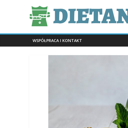
Skip
dietani.pl
to
content
WSPÓŁPRACA I KONTAKT