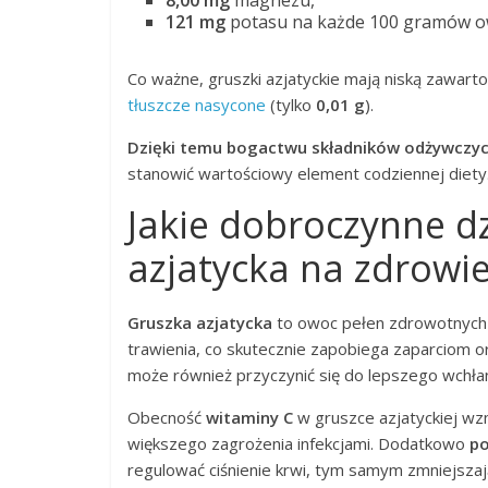
121 mg
potasu na każde 100 gramów o
Co ważne, gruszki azjatyckie mają niską zawart
tłuszcze nasycone
(tylko
0,01 g
).
Dzięki temu bogactwu składników odżywczyc
stanowić wartościowy element codziennej diety
Jakie dobroczynne d
azjatycka na zdrowi
Gruszka azjatycka
to owoc pełen zdrowotnych 
trawienia, co skutecznie zapobiega zaparciom o
może również przyczynić się do lepszego wchłani
Obecność
witaminy C
w gruszce azjatyckiej wz
większego zagrożenia infekcjami. Dodatkowo
p
regulować ciśnienie krwi, tym samym zmniejsza