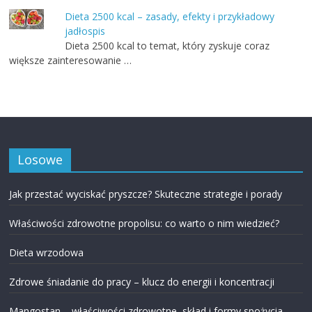
Dieta 2500 kcal – zasady, efekty i przykładowy
jadłospis
Dieta 2500 kcal to temat, który zyskuje coraz
większe zainteresowanie …
Losowe
Jak przestać wyciskać pryszcze? Skuteczne strategie i porady
Właściwości zdrowotne propolisu: co warto o nim wiedzieć?
Dieta wrzodowa
Zdrowe śniadanie do pracy – klucz do energii i koncentracji
Mangostan – właściwości zdrowotne, skład i formy spożycia