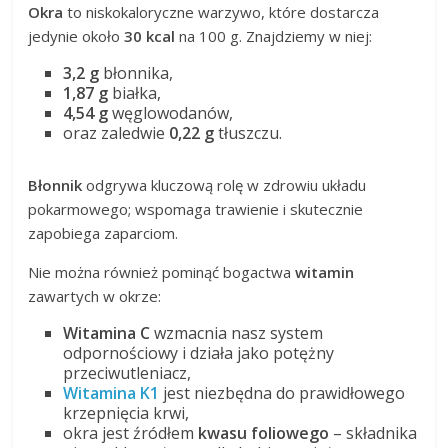
Okra
to niskokaloryczne warzywo, które dostarcza
jedynie około
30 kcal
na 100 g. Znajdziemy w niej:
3,2 g
błonnika,
1,87 g
białka,
4,54 g
węglowodanów,
oraz zaledwie
0,22 g
tłuszczu.
Błonnik
odgrywa kluczową rolę w zdrowiu układu
pokarmowego; wspomaga trawienie i skutecznie
zapobiega zaparciom.
Nie można również pominąć bogactwa
witamin
zawartych w okrze:
Witamina C
wzmacnia nasz system
odpornościowy i działa jako potężny
przeciwutleniacz,
Witamina K1
jest niezbędna do prawidłowego
krzepnięcia krwi,
okra jest źródłem
kwasu foliowego
– składnika