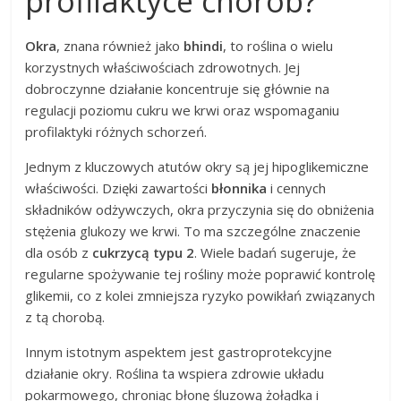
profilaktyce chorób?
Okra
, znana również jako
bhindi
, to roślina o wielu
korzystnych właściwościach zdrowotnych. Jej
dobroczynne działanie koncentruje się głównie na
regulacji poziomu cukru we krwi oraz wspomaganiu
profilaktyki różnych schorzeń.
Jednym z kluczowych atutów okry są jej hipoglikemiczne
właściwości. Dzięki zawartości
błonnika
i cennych
składników odżywczych, okra przyczynia się do obniżenia
stężenia glukozy we krwi. To ma szczególne znaczenie
dla osób z
cukrzycą typu 2
. Wiele badań sugeruje, że
regularne spożywanie tej rośliny może poprawić kontrolę
glikemii, co z kolei zmniejsza ryzyko powikłań związanych
z tą chorobą.
Innym istotnym aspektem jest gastroprotekcyjne
działanie okry. Roślina ta wspiera zdrowie układu
pokarmowego, chroniąc błonę śluzową żołądka i