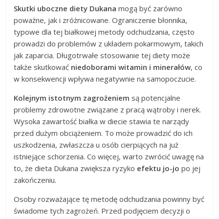
Skutki uboczne diety Dukana
mogą być zarówno
poważne, jak i zróżnicowane. Ograniczenie błonnika,
typowe dla tej białkowej metody odchudzania, często
prowadzi do problemów z układem pokarmowym, takich
jak zaparcia. Długotrwałe stosowanie tej diety może
także skutkować
niedoborami witamin i minerałów
, co
w konsekwencji wpływa negatywnie na samopoczucie.
Kolejnym istotnym zagrożeniem
są potencjalne
problemy zdrowotne związane z pracą wątroby i nerek.
Wysoka zawartość białka w diecie stawia te narządy
przed dużym obciążeniem. To może prowadzić do ich
uszkodzenia, zwłaszcza u osób cierpiących na już
istniejące schorzenia. Co więcej, warto zwrócić uwagę na
to, że dieta Dukana zwiększa ryzyko
efektu jo-jo
po jej
zakończeniu.
Osoby rozważające tę metodę odchudzania powinny być
świadome tych zagrożeń. Przed podjęciem decyzji o