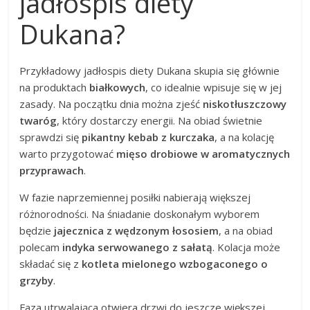
jadłospis diety
Dukana?
Przykładowy jadłospis diety Dukana skupia się głównie
na produktach
białkowych
, co idealnie wpisuje się w jej
zasady. Na początku dnia można zjeść
niskotłuszczowy
twaróg
, który dostarczy energii. Na obiad świetnie
sprawdzi się
pikantny kebab z kurczaka
, a na kolację
warto przygotować
mięso drobiowe w aromatycznych
przyprawach
.
W fazie naprzemiennej posiłki nabierają większej
różnorodności. Na śniadanie doskonałym wyborem
będzie
jajecznica z wędzonym łososiem
, a na obiad
polecam
indyka serwowanego z sałatą
. Kolacja może
składać się z
kotleta mielonego wzbogaconego o
grzyby
.
Faza utrwalająca otwiera drzwi do jeszcze większej