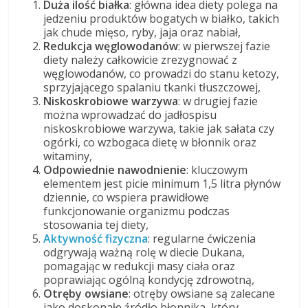
Duża ilość białka
: główna idea diety polega na
jedzeniu produktów bogatych w białko, takich
jak chude mięso, ryby, jaja oraz nabiał,
Redukcja węglowodanów
: w pierwszej fazie
diety należy całkowicie zrezygnować z
węglowodanów, co prowadzi do stanu ketozy,
sprzyjającego spalaniu tkanki tłuszczowej,
Niskoskrobiowe warzywa
: w drugiej fazie
można wprowadzać do jadłospisu
niskoskrobiowe warzywa, takie jak sałata czy
ogórki, co wzbogaca dietę w błonnik oraz
witaminy,
Odpowiednie nawodnienie
: kluczowym
elementem jest picie minimum 1,5 litra płynów
dziennie, co wspiera prawidłowe
funkcjonowanie organizmu podczas
stosowania tej diety,
Aktywność fizyczna
: regularne ćwiczenia
odgrywają ważną rolę w diecie Dukana,
pomagając w redukcji masy ciała oraz
poprawiając ogólną kondycję zdrowotną,
Otręby owsiane
: otręby owsiane są zalecane
jako doskonałe źródło błonnika, który