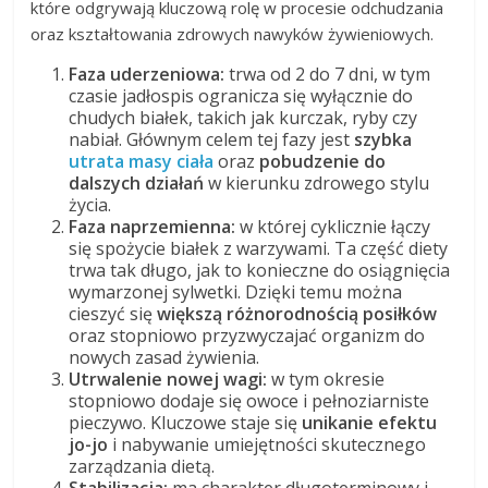
które odgrywają kluczową rolę w procesie odchudzania
oraz kształtowania zdrowych nawyków żywieniowych.
Faza uderzeniowa:
trwa od 2 do 7 dni, w tym
czasie jadłospis ogranicza się wyłącznie do
chudych białek, takich jak kurczak, ryby czy
nabiał. Głównym celem tej fazy jest
szybka
utrata masy ciała
oraz
pobudzenie do
dalszych działań
w kierunku zdrowego stylu
życia.
Faza naprzemienna:
w której cyklicznie łączy
się spożycie białek z warzywami. Ta część diety
trwa tak długo, jak to konieczne do osiągnięcia
wymarzonej sylwetki. Dzięki temu można
cieszyć się
większą różnorodnością posiłków
oraz stopniowo przyzwyczajać organizm do
nowych zasad żywienia.
Utrwalenie nowej wagi:
w tym okresie
stopniowo dodaje się owoce i pełnoziarniste
pieczywo. Kluczowe staje się
unikanie efektu
jo-jo
i nabywanie umiejętności skutecznego
zarządzania dietą.
Stabilizacja:
ma charakter długoterminowy i