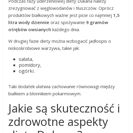
Podczas fazy uderzeniowej diety Dukana należy
zrezygnować z węglowodanów i tłuszczów. Oprócz
produktów białkowych ważne jest picie co najmniej
1,5
litra wody dziennie
oraz spożywanie
9 gramów
otrębów owsianych
każdego dnia.
W drugiej fazie diety można wzbogacić jadłospis o
niskoskrobiowe warzywa, takie jak:
sałata,
pomidory,
ogórki.
Taki dodatek ułatwia zachowanie równowagi między
białkiem a błonnikiem pokarmowym.
Jakie są skuteczność i
zdrowotne aspekty