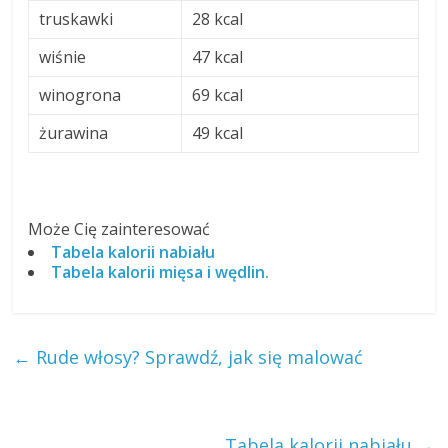
truskawki
28 kcal
wiśnie
47 kcal
winogrona
69 kcal
żurawina
49 kcal
Może Cię zainteresować
Tabela kalorii nabiału
Tabela kalorii mięsa i wędlin.
←
Rude włosy? Sprawdź, jak się malować
Tabela kalorii nabiału
→