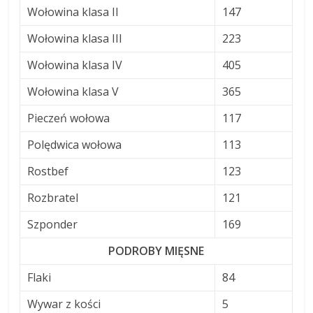
Wołowina klasa II
147
Wołowina klasa III
223
Wołowina klasa IV
405
Wołowina klasa V
365
Pieczeń wołowa
117
Polędwica wołowa
113
Rostbef
123
Rozbratel
121
Szponder
169
PODROBY MIĘSNE
Flaki
84
Wywar z kości
5