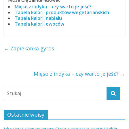
Może Cię zainteresować
Mięso z indyka – czy warto je jeść?
Tabela kalorii produktów wegetariańskich
Tabela kalorii nabiału
Tabela kalorii owoców
←
Zapiekanka gyros
Mięso z indyka – czy warto je jeść?
→
Ostatnie wpisy
Jak wybrać sklep rowerowy Giant: autoryzacja, serwis i dobór