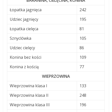
BARANINA, CIELĘCINA, KONINA
Łopatka jagnięca
242
Udziec jagnięcy
195
Łopatka cielęca
81
Sznyclówka
105
Udziec cielęcy
86
Konina bez kości
109
Konina z kością
77
WIEPRZOWINA
Wieprzowina klasa I
133
Wieprzowina klasa II
248
Wieprzowina klasa III
196